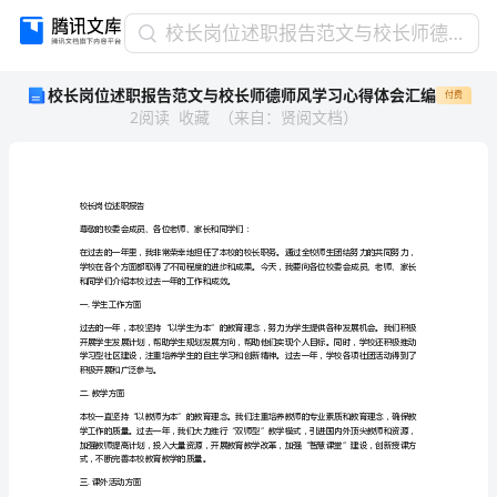
校
校长岗位述职报告范文与校长师德师风学习心得体会汇编
长
校长岗位述职报告范文与校长师德师风学习心得体会汇编
付费
岗
2
阅读
收藏
（
来自
：
贤阅文档
）
位
述
职
报
告
校长岗位述职报告
范
尊敬的校委会成员、各位老师、家长和同学们：
文