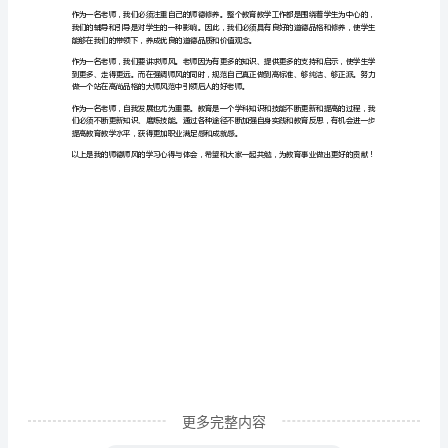
心
四.社会影响力
得
体
提高。
会
汇
了很多杰出的成果
编
校
长
岗
位
述
更多完整内容
职