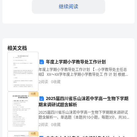
继续阅读
报
告
尊
校成为优秀的现代化学校。
敬
相关文档
的
年度上学期小学教导处工作计划
校
一个充满希望和挑战的时光。
年度上学期小学教导处工作计划 【 - 小学教导处主任总
委
结】 XX～XX学年度上学期小学教导处工 作 计 划 根据XX
校长师德师风学习心得体会汇编
年xx（中心）小学工作计划，特拟定XX～XX（一）教导
2
阅读
0
收藏
会
处工作计划。 一、指导思想 认
成
付费
2025届四川省乐山沫若中学高一生物下学期
习心得和体会。
期末调研试题含解析
员、
2025届四川省乐山沫若中学高一生物下学期期末调研试
各
题含解析一、单选题（本题共10小题，每题3分，共30
分）1、下列有关组成生物体化学元素的叙述，错误的是
2
阅读
0
收藏
位
A．C是构成细胞的最基本元素B． C．H、O、
付费