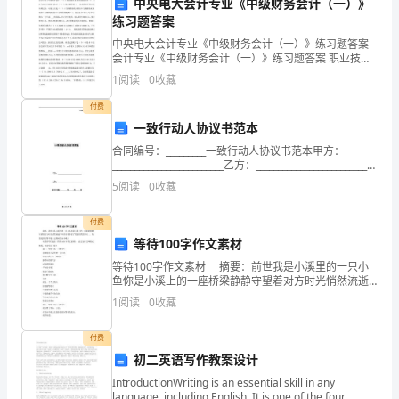
老
中央电大会计专业《中级财务会计（一）》
练习题答案
师、
中央电大会计专业《中级财务会计（一）》练习题答案
会计专业《中级财务会计（一）》练习题答案 职业技能
家
实训一》 会计专业《中级财务会计（一）》练习题答案
1
阅读
0
收藏
1、 企业期末存货计价如果过高，可能会引起（ C
长
付费
和
一致行动人协议书范本
提高教育教学水平
合同编号：_________一致行动人协议书范本甲方：
同
_________________________乙方：_________________________签
订日期：______年_____月__
学
5
阅读
0
收藏
们：
付费
等待100字作文素材
在
等待100字作文素材 摘要：前世我是小溪里的一只小
过
鱼你是小溪上的一座桥梁静静守望着对方时光悄然流逝
千年的守望你给了我庇佑我们厮守... 如果觉得写得不
1
阅读
0
收藏
错，记得转发分享哦！ 欢送同学们阅读《等待
去
付费
的
初二英语写作教案设计
一
IntroductionWriting is an essential skill in any
language, including English. It is one of the four