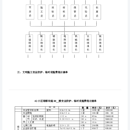
小
区
绿
都
华
庭
8#__
都华庭楼项目为师市级优良工地。
8#__
优良工地安全管理保证体系
二、
楼
创
项目经理
建
优
良
安
施
质
材
工
全
检