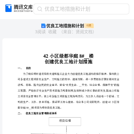
优
优良工地措施和计划
良
优良工地措施和计划
付费
工
3
阅读
收藏
（
来自
：
贤阅文档
）
地
措
施
和
计
划
目的
一、
42