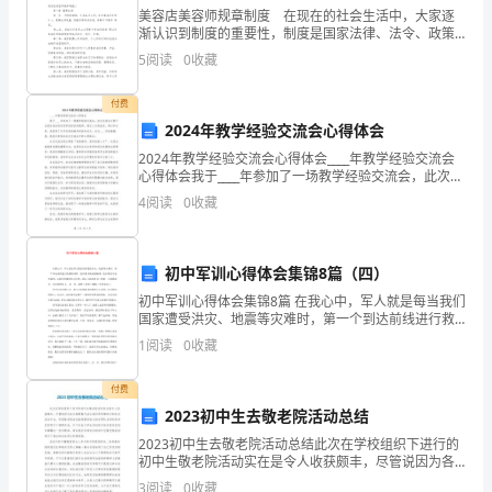
力
美容店美容师规章制度 在现在的社会生活中，大家逐
灭火器
5
公斤
现
创
渐认识到制度的重要性，制度是国家法律、法令、政策
消防锹
铁质
场
的具体化，是人们行动的准则和依据。拟定制度需要注
5
阅读
0
收藏
防
消防桶
铁质
意哪些问题呢？下面是小编为大家整理的美容店美容师
建
火
垃圾清运
规章制
付费
优
办公区
红砖砂浆
243
临时
2024年教学经验交流会心得体会
设施
良
生活区
红砖砂浆
243
2024年教学经验交流会心得体会____年教学经验交流会
心得体会我于____年参加了一场教学经验交流会，此次交
五芯
工
流会汇聚了全国各地各级各类学校的优秀教师。通过三
电缆材料
五芯
4×16+1×
4
阅读
0
收藏
配电
天的座谈、研讨和分享，我获得了许多宝贵的教
线路
四芯
地
施
挖电缆沟
工
活
总箱
现
初中军训心得体会集锦8篇（四）
配电
配电箱材料
分箱
场
箱开
动
初中军训心得体会集锦8篇 在我心中，军人就是每当我们
临
开关箱
关箱
国家遭受洪灾、地震等灾难时，第一个到达前线进行救
时
配电箱
__
砖砌
援的身影。他们的身姿是刚毅的，他们的意志是坚强
的
用
1
阅读
0
收藏
的，而他们的精神是可贵的。我从小就希望自己有朝一
电
10
Φ圆钢
接地
指
保护
保护接地
付费
装置
4
镀锌扁钢
2023初中生去敬老院活动总结
示
钢管
楼板屋面边阳
2023初中生去敬老院活动总结此次在学校组织下进行的
钢管搭设
精
1.5
台等临边和外
初中生敬老院活动实在是令人收获颇丰，尽管说因为各
挂密目网
架（含人工）
临边
方面限制无法让每位同学都参与到这次活动中去，但是
3
挑网
铺架板
3
阅读
0
收藏