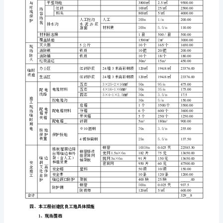
料
工
地
员
员
员
员
计
划
措
施
土
模
钢
电
建
筋
照
工
目
班
班
班
班
组
组
组
组
的
长
长
长
长
为
了
响
应
三、文明施工安全防护、临时设施费统计清单
师
市