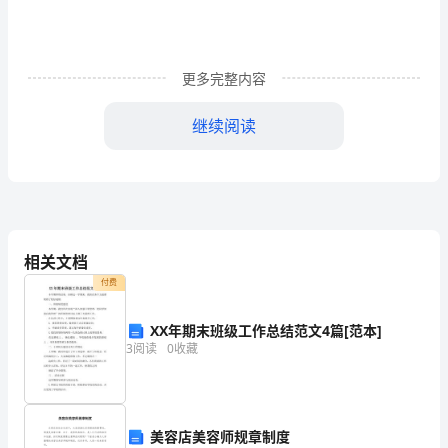
建
设
更多完整内容
局
428#__
继续阅读
有
类别
项目名称
材质
关
安全警示标志牌
塑料
0.
5m×0.4m
安全横幅
0.
5m×5m
建
轻质彩钢板
1×2m
材
围
料
筑
红砖、水泥
挡
人工费
相关文档
施
七牌二图
电脑彩喷
2.
5×1.25
施
付费
企业标志灯箱
7
工
工
平整场地
与
环
XX年期末班级工作总结范文4篇[范本]
红砖
场
企
境
3
阅读
0
收藏
料头
容
保
场
业
人工挖沟
人工
护
貌
排水沟
水泥沙浆
材料费
罩面
大
材料标志牌
美容店美容师规章制度
覆盖措施