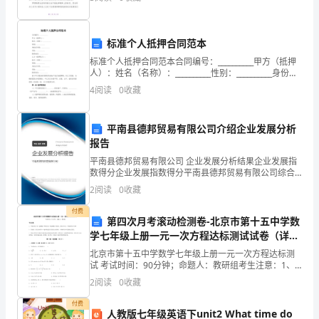
神，
和租赁费
安
洞
__
敬老院活动的预期目标已经在带队老师和同学们的努力
密目网
全
叉高
下超
安全帽
塑料
推
施
处作
安全带
工
业防
标准个人抵押合同范本
临边洞口防护
架板
护
动
标准个人抵押合同范本合同编号：__________甲方（抵押
钢管
防护棚
人）：姓名（名称）：__________性别：__________身份证
我
防雨布
号码：__________住址：__________联系电话：___
合计
4
阅读
0
收藏
公
四、本工程创建优良工地具体措施
司
平南县德邦贸易有限公司介绍企业发展分析
报告
1
、现场围档
各
平南县德邦贸易有限公司 企业发展分析结果企业发展指
数得分企业发展指数得分平南县德邦贸易有限公司综合
建
得分说明：企业发展指数根据企业规模、企业创新、企
2
阅读
0
收藏
业风险、企业活力四个维度对企业发展情况进行评价。
设
该企
付费
第四次月考滚动检测卷-北京市第十五中学数
工
学七年级上册一元一次方程达标测试试卷（详解
版）
程
北京市第十五中学数学七年级上册一元一次方程达标测
试 考试时间：90分钟；命题人：教研组考生注意：1、
项
本卷分第I卷（选择题）和第Ⅱ卷（非选择题）两部分，满
2
阅读
0
收藏
分100分，考试时间90分钟2、答卷前，考生务必
目
付费
人教版七年级英语下unit2 What time do