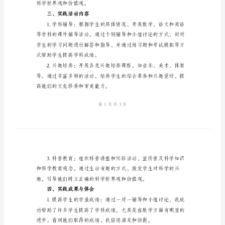
会
实
践
大学生寒假支教社会实践活动。
报
二、实践目的
告
2024
绩和学习兴趣；
年
大
感；
学
生
科学世界观和价值观。
寒