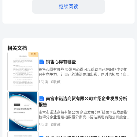
景
继续阅读
随
着
社
相关文档
会
付费
经
销售心得有哪些
四、实践成果与体会
济
销售心得有哪些 经常写心得可以帮助自己在职场中更加
具有竞争力，让自己的演讲更加出彩，同时也拓展了自
己赚取财富的渠道。优秀的销售心得有哪些要怎么写？
的
1
阅读
0
收藏
下面给大家整理销售心得有哪些，希望对大家能有帮助
快
南宫市诺洁商贸有限公司介绍企业发展分析
速
报告
发
南宫市诺洁商贸有限公司 企业发展分析结果企业发展指
数得分企业发展指数得分南宫市诺洁商贸有限公司综合
得分说明：企业发展指数根据企业规模、企业创新、企
展
3
阅读
0
收藏
业风险、企业活力四个维度对企业发展情况进行评价。
该企
和