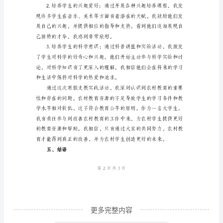
三、实践活动内容
假
支
教
社
会
式帮助学生提高学科成绩。
实
践
报
高他们的文化修养和审美能力。
告
一、
实
践
更多完整内容
背