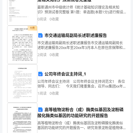
最新通州市中级统计师《统计基础知识理论及相关知
品
识》预测试卷完整版 第1题：单选题(本题1分)进行假设
民币以上。究其原因，总结以下几点原因：
检验时，对于原假设H0和备择假设H1，检验概率值P值
多
0
阅读
0
收藏
是（ ）。A.H0为真的概率值B.H1为真的概
（一）员工素质不高，存在不安全行为
为
付费
市交通运输局副局长述职述廉报告
易
市交通运输局副局长述职述廉报告市交通运输局副局长
述职述廉报告20xx年至20xx年3月本人在原住房保障和
燃
房地产管理 局任副局长、党委委员，20xx年3月至20xx
2
阅读
0
收藏
年11月在市 住投公司分别任总经理、董
易
爆、
公司年终会议主持词_1
有
公司年终会议主持词 公司年终会议主持词范文1 各位
领导、同志们： 今天我们隆重集会，召开xx集团xx年
毒
度工作总结表彰大会。今天会议的主要内容是：由集团
1
阅读
0
收藏
总裁张总做x年度工作总结及xx年工作安排
（二）安全管理制度执行不到位
有
高等植物淀粉合（成）酶类似基因及淀粉磷
害
酸化酶类似基因的功能研究的开题报告
或
高等植物淀粉合（成）酶类似基因及淀粉磷酸化酶类似
基因的功能研究的开题报告一、研究背景淀粉是植物体
内重要的能源储备物质，在植物体内广泛存在，并且是