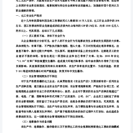
名
8413)
化
工
安
全
生
产
与
管
理
化
工