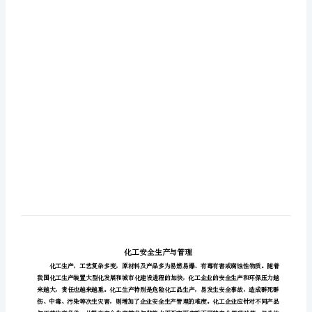
名
8413)
化
工
安
全
生
产
与
管
理
(同