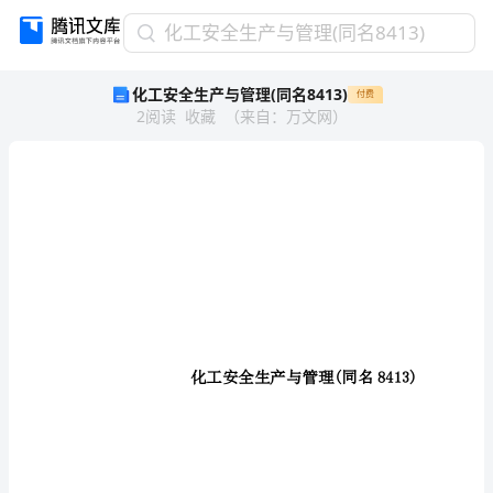
化
化工安全生产与管理(同名8413)
工
化工安全生产与管理(同名8413)
付费
安
2
阅读
收藏
（
来自
：
万文网
）
全
生
产
与
管
理
(同