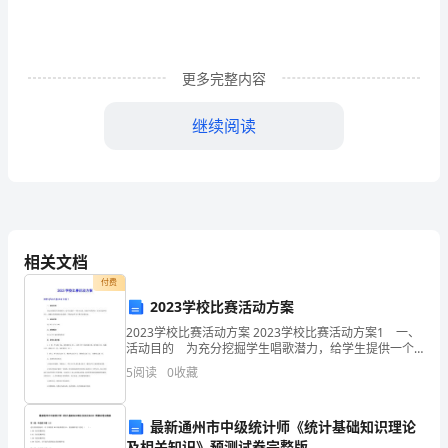
生
产，
更多完整内容
工
艺
继续阅读
复
杂
多
相关文档
变，
付费
原
2023学校比赛活动方案
2023学校比赛活动方案 2023学校比赛活动方案1 一、
材
活动目的 为充分挖掘学生唱歌潜力，给学生提供一个
展示自我、张扬个性的舞台，努力营造和谐向上、健康
料
职业健康的管理。
5
阅读
0
收藏
文明的校园文化氛围。学校决定举办小歌手比赛
一、化工安全生产现状
及
最新通州市中级统计师《统计基础知识理论
产
及相关知识》预测试卷完整版