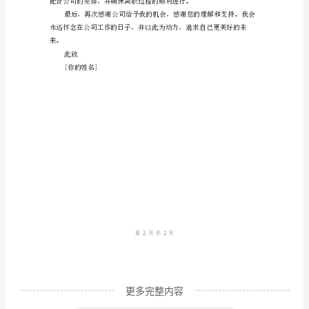
名]
[你
我的培养和信任。
的
地
址]
[你
慧。
的
联
系
方
式]
[日
更多完整内容