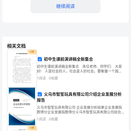
期]
继续阅读
[公
司
名
方，请随时与我联系。
称]
相关文档
[公
付费
初中生课前演讲稿全新集合
司
初中生课前演讲稿全新集合 各位老师、同学们: 大家
地
好! 人是社会的人，社会是人的社会。要衡量一个国家
社会的文明程度，主要是要衡量它的物质文明、政治文
1
阅读
0
收藏
明和精神文明的程度。为了进一步推动我国的精
址]
替代者，继续为公司的发展
[公
义乌市智笙玩具有限公司介绍企业发展分析
报告
司
义乌市智笙玩具有限公司 企业发展分析结果企业发展指
联
数得分企业发展指数得分义乌市智笙玩具有限公司综合
得分说明：企业发展指数根据企业规模、企业创新、企
1
阅读
0
收藏
业风险、企业活力四个维度对企业发展情况进行评价。
系
该企
付费