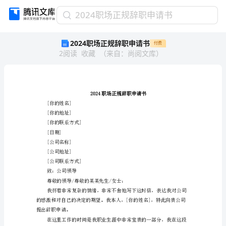
2024
2024职场正规辞职申请书
职
2024职场正规辞职申请书
付费
场
2
阅读
收藏
（
来自
：
尚阅文库
）
正
规
辞
职
申
请
[你的姓名]
书
[你的地址]