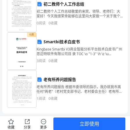
方
来。
初二教师个人工作总结
式]
初二教师个人工作总结敬爱的来宾、领导、老师们：大
此致
家好！今天我很荣幸能够在这里向大家做一个关于我个
人教师工作总结的汇报。在过去的一年中，我在这所初
致：
0
阅读
0
收藏
[你的姓名]
中担任班主任和教师工作，我感到非常幸运和充实。
一、班主任
公
付费
Smartbi技术白皮书
司
Kingbase Smartbi V3商业智能分析平台技术白皮书广州
领
思迈特软件有限公司目 录 TOC \o "1-3" \h \z \u
HYPERLINK \l "_Toc383523498"Sm
3
阅读
0
收藏
导
尊
老有所养问题报告
敬
老有所养问题报告 根据市委领导的指示，我办就我市离
任村“两老”（老村党支部书记、老村委会主任）老有所养
的
的情况进行了调查，现将有关情况汇报如下： 一、我市
1
阅读
0
收藏
目前离任村“两老”老有所养的现状
领
导/
尊
立即使用
收藏
分享
更多