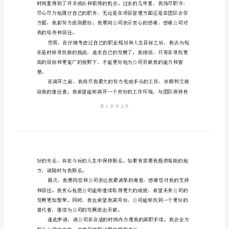
[你的联系方式]
2024
[日期]
职
[公司名称]
场
[公司地址]
正
[公司联系方式]
规
致：公司领导
辞
职
申
请
书
提出辞职申请。
[你
的
姓