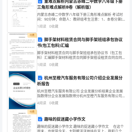
非
重难点解析内蒙古赤峰二中数学八年级下册
三角形难点解析B卷（解析版）
常
内蒙古赤峰二中数学八年级下册三角形难点解析 考试时
重
间：90分钟；命题人：教研组考生注意：1、本卷分第I
卷（选择题）和第Ⅱ卷（非选择题）两部分，满分100
12.员工培训：
1
阅读
0
收藏
分，考试时间90分钟2、答卷前，考生务必用0.5
要。
付费
脚手架材料租赁合同与脚手架班组承包协议
首
书(包工包料)汇编
先，
脚手架材料租赁合同与脚手架班组承包协议书（包工包
13.记录和报告：
料）汇编脚手架材料租赁合同脚手架搭设租赁合同合同
要
编号：甲方：签订地点：乙方：根据《合同法》、《建
1
阅读
0
收藏
筑安装工程承包合同条例》及国家有关规定，结合本工
根
程的实
杭州至橙汽车服务有限公司介绍企业发展分
据
析报告
考。
系
杭州至橙汽车服务有限公司 企业发展分析结果企业发展
指数得分企业发展指数得分杭州至橙汽车服务有限公司
14.安全文化建设：
综合得分说明：企业发展指数根据企业规模、企业创
统
4
阅读
0
收藏
新、企业风险、企业活力四个维度对企业发展情况进行
评价。
的
付费
趣味的捉迷藏小学作文
工
趣味的捉迷藏小学作文 趣味的捉迷藏小学作文 在这个
周末，也就是今天，太阳暖洋洋地挂在天上，我和几个
发生的可能性。