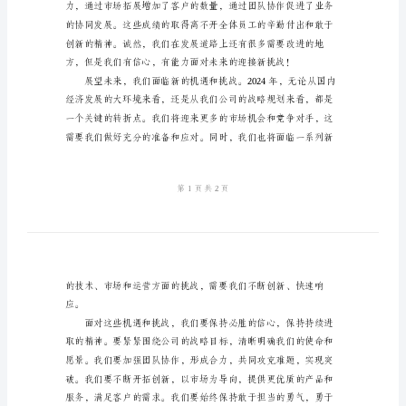
词
2024
年
企
业
年
终
会
议
主
持
词