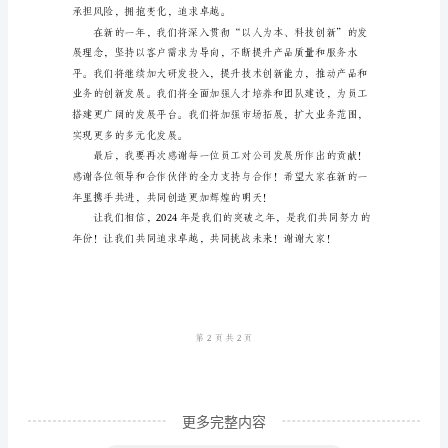
尊
敬
的
各
位
领
导、
各
位
嘉
宾，
亲
更多完整内容
爱