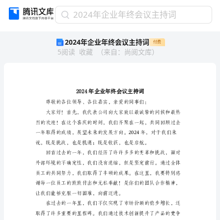
2024
2024年企业年终会议主持词
年
2024年企业年终会议主持词
付费
企
5
阅读
收藏
（
来自
：
尚阅文库
）
业
年
终
会
议
主
持