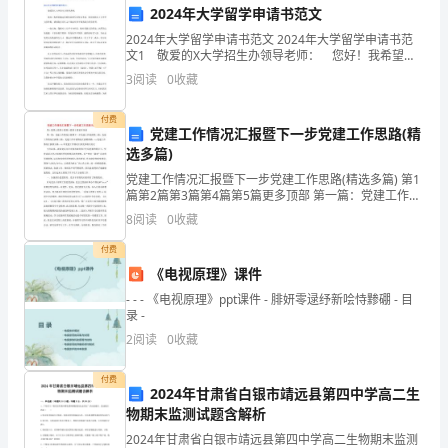
2024年大学留学申请书范文
司
2024年大学留学申请书范文 2024年大学留学申请书范
向
文1 敬爱的X大学招生办领导老师： 您好！我希望通
过贵校的西画专业特长考试，来实现我在X大学学习的梦
3
阅读
0
收藏
大
想。感谢您在百忙之中抽出时间审阅我的自荐
家
付费
党建工作情况汇报暨下一步党建工作思路(精
选多篇)
实现更多的多元化发展。
致
党建工作情况汇报暨下一步党建工作思路(精选多篇) 第1
以
篇第2篇第3篇第4篇第5篇更多顶部 第一篇：党建工作情
况汇报暨下一步党建工作思路第二篇：党建工作情况汇
8
阅读
0
收藏
最
报第三篇：党建工作开展情况汇报第
付费
诚
《电视原理》课件
挚
- - - 《电视原理》ppt课件 - 腓妍零逯纾新哙恃黪硼 - 目
录 -
的
2
阅读
0
收藏
问
付费
2024年甘肃省白银市靖远县第四中学高二生
候
物期末监测试题含解析
和
2024年甘肃省白银市靖远县第四中学高二生物期末监测