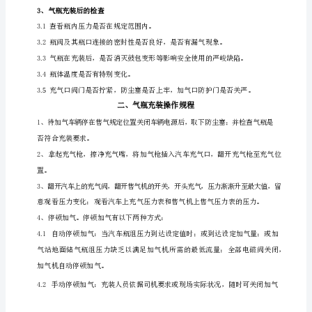
操
作
规
装前
2、气瓶充
的检查
程
一、
2.1
气
瓶
充
2.2
装
前、
不予充装使用。
后
检
2.3