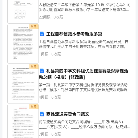
是
人教版语文三年级下册第 3 单元第 10 课《惊弓之鸟》同
步练习附答案新课标人教版小学三年级语文下册第3单元
2.7
高
课时同步练习—10惊弓之鸟（1）附答案作业很轻松,做
22
阅读
0
收藏
做乐其中!一、带着问题来读书.1.本文是
压、
付费
否符合技术规定。
易
工程自荐信范本参考新版多篇
工程自荐信范本参考新版多篇 随着经济的高速开展，自
燃
荐信在我们生活中的使用越来越多，在写自荐信之前，
可以先学习一下它的写作要求，接下来是给大家的一些
1
阅读
0
收藏
易
工程自荐信模板，希望对大家有所帮助，欢迎阅读与借
鉴。
爆
付费
礼县第四中学文科组优质课竞赛及观摩课活
危
动总结（模版）[修改版]
第一篇：礼县第四中学文科组优质课竞赛及观摩课活动
急
总结（模版）礼县第四中学文科组优质课竞赛及观摩课
活动总结 根据学校本学期学初教育教学工作安排，为期
4
阅读
0
收藏
品
两周的教学竞赛与观摩课活动已落下帷幕。本次活动，
文科组
付费
操
商品流通买卖合同范文
作
商品流通买卖合同范文合同编号：_____甲方(出卖人)：
_____乙方(买受人)：_____经甲乙双方协商同意，达成如下
过
协议，共同遵守。第一条乙方向甲方购买后列标示机
7
阅读
0
收藏
械，于合同成立日起一星期内，由甲方