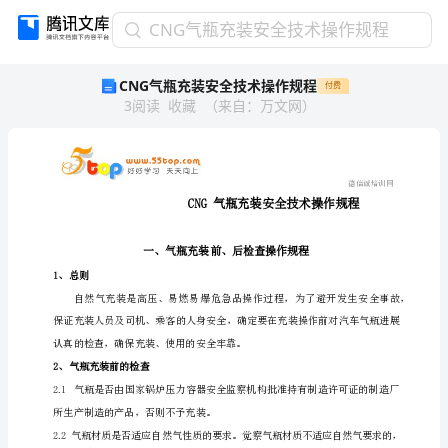
CNG
CNG气瓶充装安全技术操作规程
气
CNG气瓶充装安全技术操作规程
付费
瓶
3
阅读
收藏
（
来自
：
万文网
）
充
装
安
全
技
术
操