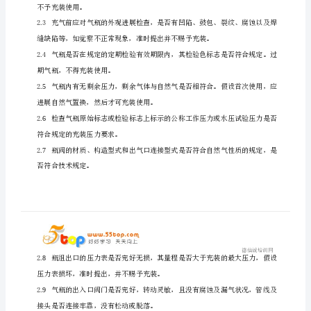
作
规
程
CNG
气
瓶
一
充
装
1、总则
安
全
技
术