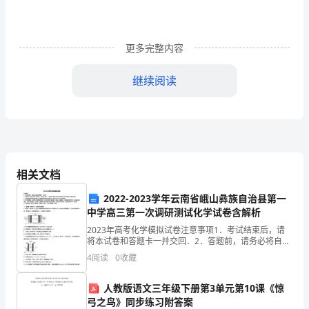
查
操
作
更多完整内容
规
2.4
继续阅读
程
期气瓶，不得充装
1、
总
2.5
则
相关文档
自
2022-2023学年云南省峨山彝族自治县第一
中学高三第一次调研测试化学试卷含解析
然
2023年高考化学模拟试卷注意事项1．考试结束后，请
气
将本试卷和答题卡一并交回．2．答题前，请务必将自己
2.6
的姓名、准考证号用0．5毫米黑色墨水的签字笔填写在
4
阅读
0
收藏
充
试卷及答题卡的规定位置．3．请认真核对监考员在答
装
人教版语文三年级下册第3单元第10课《惊
弓之鸟》同步练习附答案