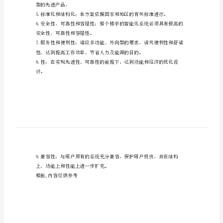
有
些
备来实现网络互联，
工
程
性地融入全球___络。
智
能
建
筑
方
案
型的先进产品，
设