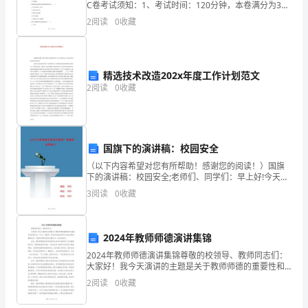
C卷考试须知：1、考试时间：120分钟，本卷满分为380
分。 2、请首先按要求在试卷的指定位置填写您的姓名、
遵
2
阅读
0
收藏
准考证号等信息。 3、请仔细阅读各种题目
循
以
精选技术改造202x年度工作计划范文
2
阅读
0
收藏
下
基
本
国旗下的演讲稿：校园安全
原
（以下内容希望对您有所帮助！感谢您的阅读！）国旗
下的演讲稿：校园安全;老师们、同学们：早上好!今天我
则：
国旗下讲话的主题是：校园安全。每年三月份最后一周
3
阅读
0
收藏
的周一是全国中小学生安全教育日。根据上级有关安
1.
排，我
从
2024年教师师德演讲集锦
2024年教师师德演讲集锦尊敬的校领导、教师同志们：
实
大家好！我今天演讲的主题是关于教师师德的重要性和
2024年的发展方向。作为一名教师，我们肩负着培养学
际
2
阅读
0
收藏
生全面发展的重要使命。而教师师德则是我们履行这一