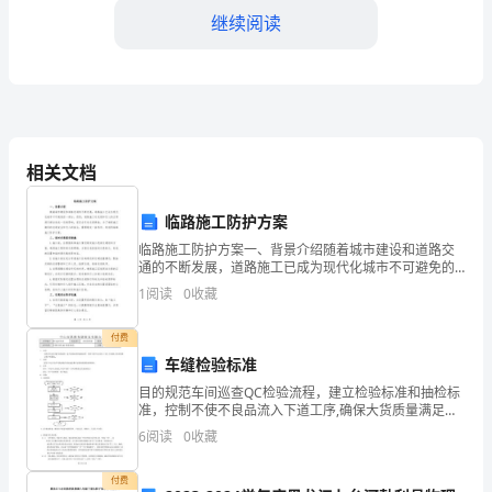
以
继续阅读
及
国
家
上、功能上和性能上进一步扩充。
和
相关文档
模板,内容仅供参考
地
临路施工防护方案
区
临路施工防护方案一、背景介绍随着城市建设和道路交
通的不断发展，道路施工已成为现代化城市不可避免的
的
一部分。然而，道路施工对交通和行人的正常通行都会
1
阅读
0
收藏
造成一定的影响，甚至会引发交通事故。为了确保施工
信
期间的交
付费
息
车缝检验标准
目的规范车间巡查QC检验流程，建立检验标准和抽检标
发
准，控制不使不良品流入下道工序,确保大货质量满足客
户的要求。范围适用于本公司自车间收到裁片到出成品
展
6
阅读
0
收藏
整个过程的质量检验和控制。定义首件：车间开大货前
生产
规
付费