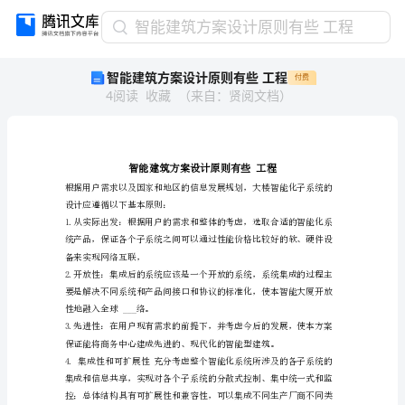
智
智能建筑方案设计原则有些 工程
能
智能建筑方案设计原则有些 工程
付费
建
4
阅读
收藏
（
来自
：
贤阅文档
）
筑
方
案
设
计
原
则
设计应遵循以下基本原则：