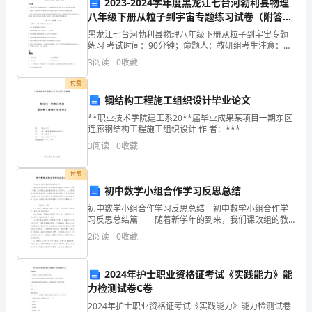
2023-2024学年度黑龙江七台河勃利县物理
划，
八年级下册从粒子到宇宙专题练习试卷（附答案
详解）
黑龙江七台河勃利县物理八年级下册从粒子到宇宙专题
大
练习 考试时间：90分钟；命题人：教研组考生注意：
1、本卷分第I卷（选择题）和第Ⅱ卷（非选择题）两部
楼
3
阅读
0
收藏
分，满分100分，考试时间90分钟2、答卷前，考生务
付费
智
钢结构工程施工组织设计毕业论文
能
**职业技术学院建工系20**届毕业成果某项目一期东区
连廊钢结构工程施工组织设计 作 者：***
化
3
阅读
0
收藏
子
付费
系
初中数学小组合作学习反思总结
统
初中数学小组合作学习反思总结 初中数学小组合作学
习反思总结篇一 随着新学年的到来，我们课改组的教
学工作也进入了第二学期。经过课改组全体教师的辛勤
的
2
阅读
0
收藏
工作与努力，上学期取得了较好的教学成绩，也积累了
丰
设
2024年护士职业资格证考试《实践能力》能
计
力检测试卷C卷
应
2024年护士职业资格证考试《实践能力》能力检测试卷