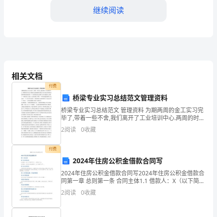
继续阅读
作
计
划
物
相关文档
流
付费
运
桥梁专业实习总结范文管理资料
桥梁专业实习总结范文 管理资料 为期两周的金工实习完
输
毕了,带着一些不舍,我们离开了工业培训中心.两周的时间
明年工作计划
太短,使我们无法接触到全部的工种,但这忙碌而充实的两
分
2
阅读
0
收藏
周确实使我们每一个人都获益匪浅,锻炼了动手
公
付费
2024年住房公积金借款合同写
司
2024年住房公积金借款合同写2024年住房公积金借款合
工
同第一章 总则第一条 合同主体1.1 借款人：X（以下简称
“甲方”），身份证号：X。1.2 贷款人：X住房公积金管理
2
阅读
0
收藏
作
中心（以下简称“乙方”）。第
总