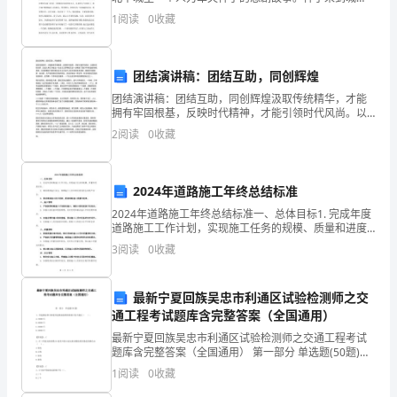
一
市，渴望以自己诚实的劳动，创造生活。他怀着买车的
1
阅读
0
收藏
信念，拼命的赚钱，就像是一个旋转的小陀螺。终于，
年，
回
团结演讲稿：团结互助，同创辉煌
顾
团结演讲稿：团结互助，同创辉煌汲取传统精华，才能
拥有牢固根基，反映时代精神，才能引领时代风尚。以
过
团结互助为荣，以损人利已为耻这一社会主义荣辱观又
2
阅读
0
收藏
进一步阐述了我们中华民族的传统美德，又高度概括了
去
新时期社
的
2024年道路施工年终总结标准
2024年道路施工年终总结标准一、总体目标1. 完成年度
一
道路施工工作计划，实现施工任务的规模、质量和进度
目标。2. 确保道路施工安全，保障施工人员和周边居民
年，
3
阅读
0
收藏
的生命财产安全。3. 推动道路施工技术创新，
我
最新宁夏回族吴忠市利通区试验检测师之交
们
通工程考试题库含完整答案（全国通用）
最新宁夏回族吴忠市利通区试验检测师之交通工程考试
取
题库含完整答案（全国通用） 第一部分 单选题(50题)
1、突起路标和太阳能突起路标抽样批的最大值不超过（
得
1
阅读
0
收藏
）。A.15000只B.20000