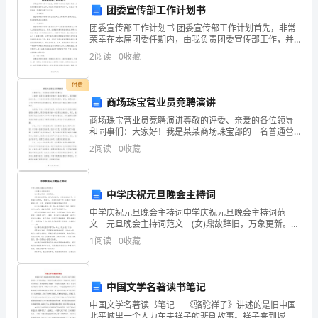
团委宣传部工作计划书
结
配送系统的准确性和实时性。
团委宣传部工作计划书 团委宣传部工作计划首先，非常
荣幸在本届团委任期内，由我负责团委宣传部工作，并
今
在秘书处的协同支持下，完成以下各项任务，团委宣传
2
阅读
0
收藏
部工作计划。 一、发布新闻 团委
年
付费
是
商场珠宝营业员竞聘演讲
物
商场珠宝营业员竞聘演讲尊敬的评委、亲爱的各位领导
和同事们：大家好！我是某某商场珠宝部的一名普通营
业员，我很荣幸站在这里，参与这次珠宝营业员竞聘的
流
2
阅读
0
收藏
演讲。首先，我想表达一下对公司和领导们的感激之
情，感谢你
运
输
中学庆祝元旦晚会主持词
中学庆祝元旦晚会主持词中学庆祝元旦晚会主持词范
分
文 元旦晚会主持词范文 (女)鼎故辞旧，万象更新。
(男)满天的雪花，是飞舞的音符，以思念谱成乐章，用祝
1
阅读
0
收藏
公
福奏出所盼， 带给你， 欢欣快乐的一年
司
中国文学名著读书笔记
的
中国文学名著读书笔记 《骆驼祥子》讲述的是旧中国
北平城里一个人力车夫祥子的悲剧故事。祥子来到城