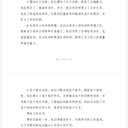
结
的总结：
及
明
年
工
作
计
划
享，提高了配送过程的效率。
物
流