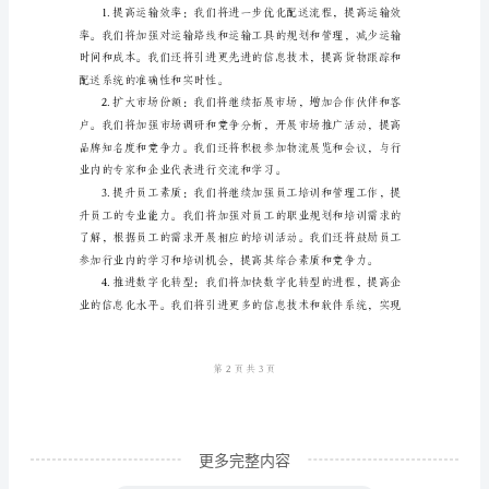
运
输
扩大了市场份额。
分
公
司
工
作
和业务能力。
总
结
及
明
年
更多完整内容
工