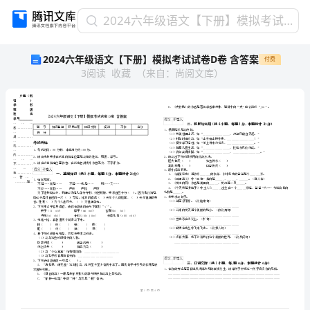
2024
2024六年级语文【下册】模拟考试试卷D卷 含答案
六
2024六年级语文【下册】模拟考试试卷D卷 含答案
付费
年
3
阅读
收藏
（
来自
：
尚阅文库
）
级
语
文
【下
册】
模
拟
乡镇（街