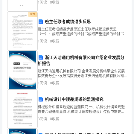
1
阅读
0
收藏
D
付费
卷
班主任联考成绩退步反思
含
班主任联考成绩退步反思班主任联考成绩退步反思
（一）：成绩严重退步的检讨书成绩严重退步的检讨书
答
尊敬的班主任老师：我这一学期的学习成绩出现了严重
1
阅读
0
收藏
退步的情况，很明显是我这段时间以來不好好学习导 致
案
的。身为一
浙江天洁通用机械有限公司介绍企业发展分
题
析报告
号
浙江天洁通用机械有限公司 企业发展分析结果企业发展
指数得分企业发展指数得分浙江天洁通用机械有限公司
知
综合得分说明：企业发展指数根据企业规模、企业创
1
阅读
0
收藏
新、企业风险、企业活力四个维度对企业发展情况进行
识
评价。
机械设计中误差规避的监测探究
基
四
阅读短文
回答问题
共3小题
每
题8分
、
,
（
，
,
，
机械设计中误差规避的监测探究 一、机械设计误差规避
础
需要合理选用量具 机械设计误差规避设计过程中需要确
定科学测量方法，保证图纸和工艺文件能够符合测量的
3
阅读
0
收藏
计24分）
积
具体要求。机械零件的测算可以保证几何尺
1、阅读题。