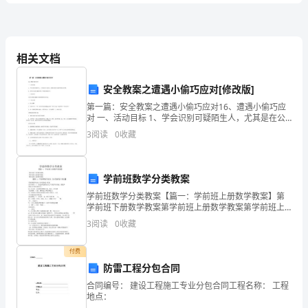
六
年
相关文档
级
语
3、先比一比，再各组两个词语写下来。
安全教案之遭遇小偷巧应对[修改版]
文
第一篇：安全教案之遭遇小偷巧应对16、遭遇小偷巧应
对 一、活动目标 1、学会识别可疑陌生人，尤其是在公
4、将下列成语补充完整，然后按要求写成语。
共场合，掌握近身的小偷常用的扒窃手段。 2、要有安全
【下
3
阅读
0
收藏
意识,遭遇小偷，学会机智地应对。 二、活动重点
（1）写与这些成语相关的人物。
册】
学前班数学分类教案
模
学前班数学分类教案【篇一：学前班上册数学教案】第
拟
学前班下册数学教案第学前班上册数学教案第学前班上
5、下列表述正确的一项是（）。
册数学教案【篇二：学前班数学活动《分类游戏》教
3
阅读
0
收藏
考
案】学前班数学活动《分类游戏》教案活动目标：1、经
过游戏激
示直接引用。
试
付费
防雷工程分包合同
试
合同编号： 建设工程施工专业分包合同工程名称： 工程
地点：
卷