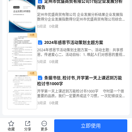
累
定州市优盛商贸有限公司介绍企业发展分析
报告
①王若飞同志是一位无产阶级革命家。解放前，
运
他
在监狱里，
定州市优盛商贸有限公司 企业发展分析结果企业发展指
用
决不能向恶劣的环境屈服，要坚持斗争。"
数得分企业发展指数得分定州市优盛商贸有限公司综合
得分说明：企业发展指数根据企业规模、企业创新、企
②若飞同志的身体不好，为了坚持对敌斗争，
0
阅读
0
收藏
口
业风险、企业活力四个维度对企业发展情况进行评价。
③若飞同志在狱中的锻炼方法之一，是日光浴。
该企
付费
他
允
他
他
里晒太阳。后来，
得了严重的风湿性关节炎，敌人被迫
许
每天晒一两个小时。
语
2024年感恩节活动策划主题方案
交
2024年感恩节活动策划主题方案一、活动主题：共享感
恩，传递爱心二、活动目标：1. 唤起人们对感恩的重视
也
他
说洗澡，就连喝的水
不供给。但王若飞的言行感动了出身贫苦的老看守员，
和意识，营造浓厚的感恩氛围；2. 弘扬传统文化，传递
际
5
阅读
0
收藏
爱心，推动公益事业的发展；3. 提供一个互动
⑤王若飞同志在狱中还有另外一种锻炼方法，叫做"
阅
管
他
付费
屈臂等动作，不
三九天，还是三伏天，
条据书信_检讨书_开学第一天上课迟到万能
读
检讨书1000字
也
地不怕，连死
习
开学第一天上课迟到万能检讨书1000字 守时是一个很
重要的品质，我们一定要养成这个习惯，一次犯错误没
关系，但是我们要知错能改，以下是小编为大家搜集整
作
3
阅读
0
收藏
理的上课迟到万能检讨书1000字，供大家参考和借
他
也
总
⑦
的道理讲得很透，难友们豁然开朗，精神振作，
的斗争中去。
分
练习：
立即使用
收藏
分享
更多