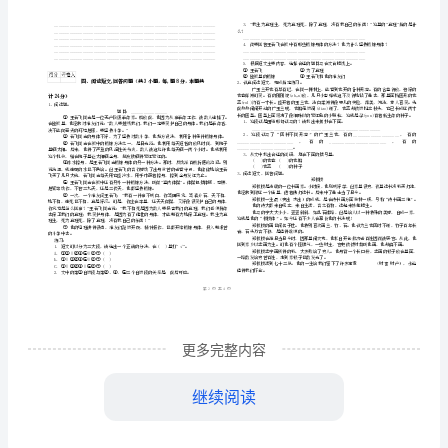
道
）
考
学校
班级
试
姓名
2
24六年级语文【下册】模拟考试试卷
0
D
学号
试
………
题号
知识基础
积累运用
口语交
密
……….………
卷
…
得分
封
………………
D
…
考试须知
：
线
………………
1、
考试时间：90分钟，本卷满分为100分。
卷
…
内
……..………
2、
………
含
不
………………
…….
答
更多完整内容
准
………………
基础知识
共5小题
每题4分
本题共计2
一、
（
，
，
0
答
…….
1、选词填空。
案
题
……………
继续阅读
不仅
2024
为了迎接奥运会，我国运动健儿争分夺秒，刻苦锻炼，要求自己十分（）。因为