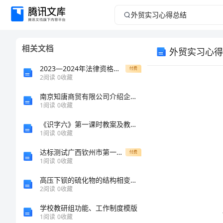
外
贸
相关文档
外贸实习心得
实
2023—2024年法律资格考试精品（各地真题）
付费
习
2
阅读
0
收藏
南京知唐商贸有限公司介绍企业发展分析报告
心
1
阅读
0
收藏
得
《识字六》第一课时教案及教学反思
1
阅读
0
收藏
总
达标测试广西钦州市第一中学数学人教版七年级下册不等式与不等式组章节训练试题
付费
1
阅读
0
收藏
结
高压下钡的硫化物的结构相变和光学性质研究(英文)
外
2
阅读
0
收藏
贸
学校教研组功能、工作制度模版
1
阅读
0
收藏