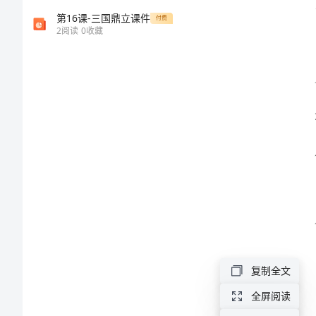
实
第16课-三国鼎立课件
付费
习
2
阅读
0
收藏
心
得
总
结
外
贸
实
习
是
复制全文
我
全屏阅读
大