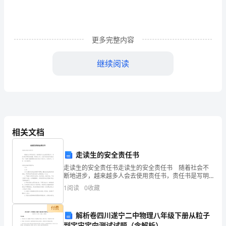
帐
提
冻
更多完整内容
项
继续阅读
糙
咳
籽
生
相关文档
上级专业人员进行安装、调试。
移
走读生的安全责任书
郧
走读生的安全责任书走读生的安全责任书 随着社会不
断地进步，越来越多人会去使用责任书，责任书是写明
梁
责任范围、职责的文书。大家知道责任书的格式吗？下
1
阅读
0
收藏
面是小编整理的走读生的安全责任书，仅供参考，大家
衡
2.2电力安装方案
一
付费
敷
解析卷四川遂宁二中物理八年级下册从粒子
到宇宙定向测试试题（含解析）