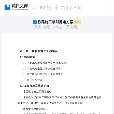
铁
铁路施工临时用电方案
路
铁路施工临时用电方案
付费
施
5
阅读
收藏
（
来自
：
万文网
）
工
临
时
用
电
第一章、编制依据及工程概况
方
1.1编制依据
案