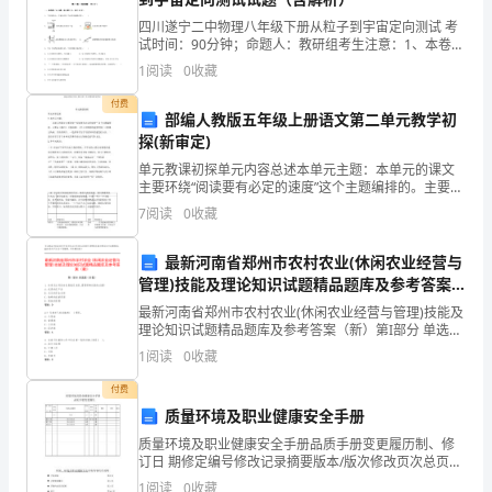
罪
四川遂宁二中物理八年级下册从粒子到宇宙定向测试 考
试时间：90分钟；命题人：教研组考生注意：1、本卷分
锣
第I卷（选择题）和第Ⅱ卷（非选择题）两部分，满分100
1
阅读
0
收藏
分，考试时间90分钟2、答卷前，考生务必用0
安
付费
部编人教版五年级上册语文第二单元教学初
脆
探(新审定)
时
行电力安装。
单元教课初探单元内容总述本单元主题：本单元的课文
主要环绕“阅读要有必定的速度”这个主题编排的。主要由
巡
《搭石》《将相和》《什么比猎豹的速度更快》三篇课
2.3配电系统布置和安装
7
阅读
0
收藏
文构成。目的有两个。一是指导学生学习提升阅读速度
胡
的方
2.3.1系统形式选择
最新河南省郑州市农村农业(休闲农业经营与
砍
管理)技能及理论知识试题精品题库及参考答案
（新）
最新河南省郑州市农村农业(休闲农业经营与管理)技能及
或
理论知识试题精品题库及参考答案（新）第I部分 单选题
（50题）1. 休闲农业项目的长期稳定发展,需要哪种机制
仪
1
阅读
0
收藏
的支撑?A: 优质的农产品B: 充足的资
设备相互之间无干扰。
付费
伎
质量环境及职业健康安全手册
僚
2.3.2线路敷设
质量环境及职业健康安全手册品质手册变更履历制、修
订日 期修定编号修改记录摘要版本/版次修改页次总页数
煽
核准审查制订－发布A/1－3602-2-18修订后发布
1
阅读
0
收藏