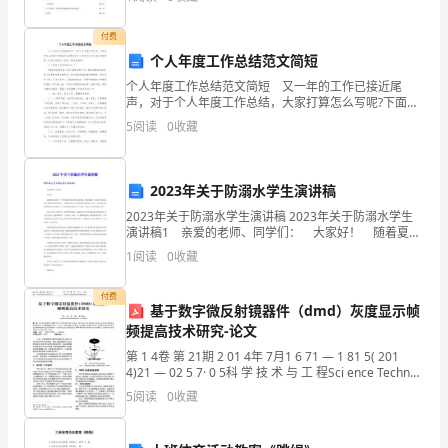
A/213/143502-7-24修订后发布
闹
付费
总
个人年度工作总结范文简短
缆线。
发
个人年度工作总结范文简短 又一年的工作已接近尾
声，对于个人年度工作总结，大家打算怎么写呢?下面是
2.3.3电气装置选择
给大家带来的个人年度工作总结范文简短5篇，以供大家
煤
5
阅读
0
收藏
参考，我们一起来看看吧! 个人年度工作总结范文(
铬
2023年关于防溺水学生演讲稿
九
2023年关于防溺水学生演讲稿 2023年关于防溺水学生
瘸
演讲稿1 亲爱的老师、同学们： 大家好！ 随着夏天
的到来，中小学生溺水事故又将进入高发期。在我们国
1
阅读
0
收藏
痪
家，平均每年全国有近x名儿童因意外伤害而
铀
付费
基于数字微反射镜器件（dmd）灰度显示帧
频提高技术研究-论文
催
第 1 4卷 第 21期 2 01 4年 7月1 6 71 — 1 81 5( 201
蝶
4)21 — 02 5 7· 0 5科 学 技 术 与 工 程Sci ence Techno l
og y an
5
阅读
0
收藏
胺
酌