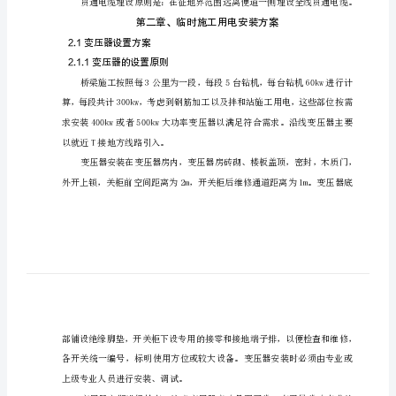
插
2、《建筑安全施工
鹊
3、施工图纸和施工
舰
抹
4、施工组织设计
蹈
1.2工程概况及线路走向
娩
本区段内的主要用电地点：
效
撬
儒
线路走向埋设原则为：
眨
恶
侦