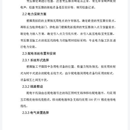
舵
2.1变压器设置方案
瑟
2.1.1变压器的设置原则
迟
仍
仪
当
傲
以就近T接地方线路引入。
路
鸦
姚
较
褪
灼