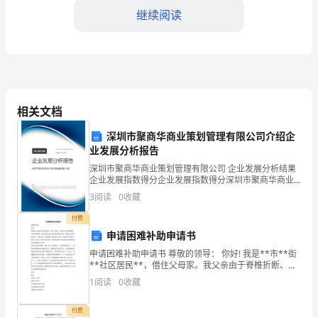
之
继续阅读
以
恒，
坚
持
相关文档
不
赏析：
深圳市聚商华商业策划管理有限公司介绍企
懈
业发展分析报告
深圳市聚商华商业策划管理有限公司 企业发展分析结果
地
企业发展指数得分企业发展指数得分深圳市聚商华商业
策划管理有限公司综合得分说明：企业发展指数根据企
追
3
阅读
0
收藏
业规模、企业创新、企业风险、企业活力四个维度对企
业发
求
付费
申请困难补助申请书
自
申请困难补助申请书 尊敬的领导： 你好! 我是**市**街
**社区居民**，借住父母家。我父亲由于脊椎折断、并
己
患有糖尿病，退休的薪金还不够吃药药费的开销，糖尿
1
阅读
0
收藏
病已到严重时期，不能进食，四肢浮肿，随时都
的
付费