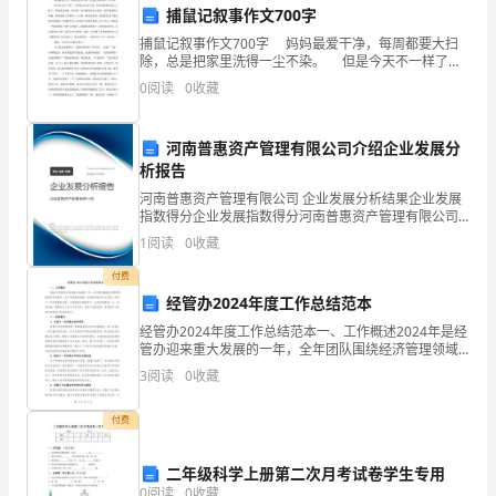
目
捕鼠记叙事作文700字
标。
捕鼠记叙事作文700字 妈妈最爱干净，每周都要大扫
除，总是把家里洗得一尘不染。 但是今天不一样了，
妈妈洗完出去买菜，回来发现厨房地上又脏了，妈妈就
总
0
阅读
0
收藏
说是我，我不服，因为我根本没去厨房
结
河南普惠资产管理有限公司介绍企业发展分
应
析报告
该
河南普惠资产管理有限公司 企业发展分析结果企业发展
指数得分企业发展指数得分河南普惠资产管理有限公司
综合得分说明：企业发展指数根据企业规模、企业创
围
1
阅读
0
收藏
新、企业风险、企业活力四个维度对企业发展情况进行
评价。
绕
付费
经管办2024年度工作总结范本
主
经管办2024年度工作总结范本一、工作概述2024年是经
管办迎来重大发展的一年，全年团队围绕经济管理领域
题
的研究和服务，深入贯彻国家战略，积极推动经济社会
3
阅读
0
收藏
发展，取得了一系列显著的成绩。在领导的正确指导下
展
“”
付费
开，
“”
不
二年级科学上册第二次月考试卷学生专用
0
阅读
0
收藏