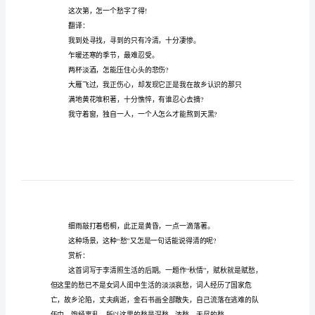
板
18
李清照感想论文篇一
篇）
优
乍暖还寒时候，最难将息。
质
三杯两盏淡酒，怎敌他晚来风急
李
清
雁过
照
感
守着窗儿，独自怎生得黑
?
想
论
这次第，怎一个愁字了得
!
文