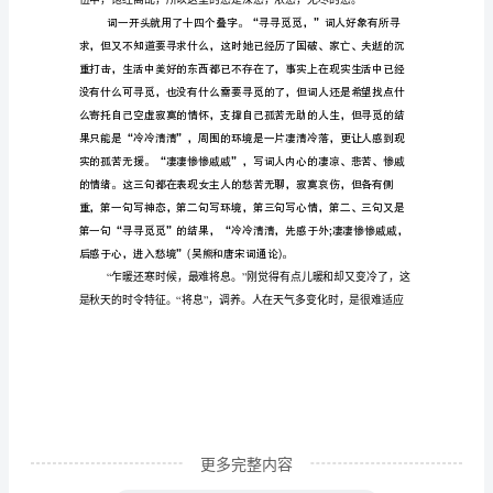
翻译：
（模
板
18
乍暖还寒的季节，最难忍受。
篇）
两杯淡酒，怎能压住心头的悲伤
成
功
的
关
键
在
于
持
更多完整内容