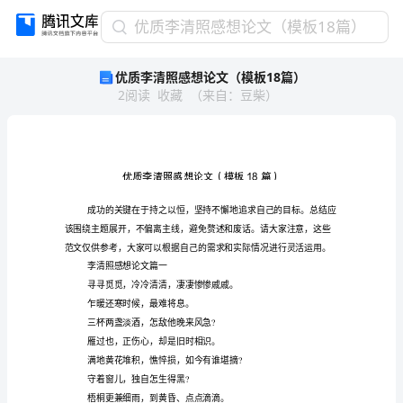
优
优质李清照感想论文（模板18篇）
质
优质李清照感想论文（模板18篇）
李
2
阅读
收藏
（
来自
：
豆柴
）
清
照
感
想
论
文
（模