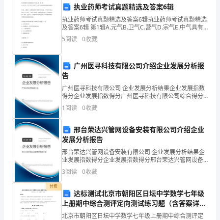
作
4.
执业药师考试真题精选及答案6辑
命
执业药师考试真题精选及答案6辑执业药师考试真题精选
5.
及答案6辑 第1辑A.元气B.卫气C.营气D.宗气E.中气具有
题
化生血液作用的是答案：C解析：本题考查的是各种气的
5
阅读
0
收藏
6.
功能。卫气的生理功能有三个方面：一
的
7.
广州医寻科技有限公司介绍企业发展分析报
特
告
8.
点，
广州医寻科技有限公司 企业发展分析结果企业发展指数
模板,内容仅供参考
得分企业发展指数得分广州医寻科技有限公司综合得分
作
说明：企业发展指数根据企业规模、企业创新、企业风
1
阅读
0
收藏
险、企业活力四个维度对企业发展情况进行评价。该企
文
业的
邢台荣达兴管网设备安装有限公司介绍企业
可
发展分析报告
邢台荣达兴管网设备安装有限公司 企业发展分析结果企
以
业发展指数得分企业发展指数得分邢台荣达兴管网设备
安装有限公司综合得分说明：企业发展指数根据企业规
分
3
阅读
0
收藏
模、企业创新、企业风险、企业活力四个维度对企业发
展情
为
付费
达标测试北京市朝阳区日坛中学数学七年级
上册期中综合测评定向测试练习题（含答案详
命
解）
北京市朝阳区日坛中学数学七年级上册期中综合测评定