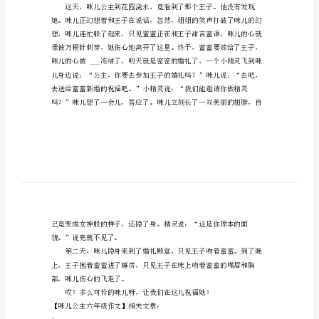
儿
公
主
六
年
级
很恶毒。
作
文
咪
儿
公
主
六