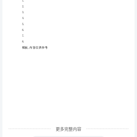
年
级
作
文
在
学
习、
工
作、
生
活
更多完整内容
中，