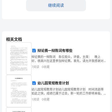
继续阅读
大
家
总
少
貌。”说完就不见了。
相关文档
不
了
辩论赛一辩陈词有哪些
辩论赛的一辩陈词 各位观众，评委，主席： 晚上
接
部，咪儿伤心的飞走了。
好，很高兴在这里参加辩论赛。首先，请允许我感谢对
方一辩那慷慨激昂的陈词，但是有几点我方是无法认同
7
阅读
0
收藏
触
的 我方认为：学生干部应更加注重品德。那么何谓品
德呢
吧，
【咪儿公主六年级作文】相关文章：
幼儿园常规教育计划
根
1.
幼儿园常规教育计划幼儿园常规教育计划 时间流逝得
如此之快，成绩已属于过去，新一轮的工作即将来临，
据
2.
来为今后的学习制定一份计划。相信大家又在为写计划
1
阅读
0
收藏
犯愁了吧？下面是小编精心整理的幼儿园常规教育计
写
划，
3.