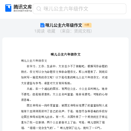
咪
咪儿公主六年级作文
儿
咪儿公主六年级作文
付费
公
1
阅读
收藏
（
来自
：
贤阅文档
）
主
六
年
级
作
文
咪儿公主六年级作文
咪