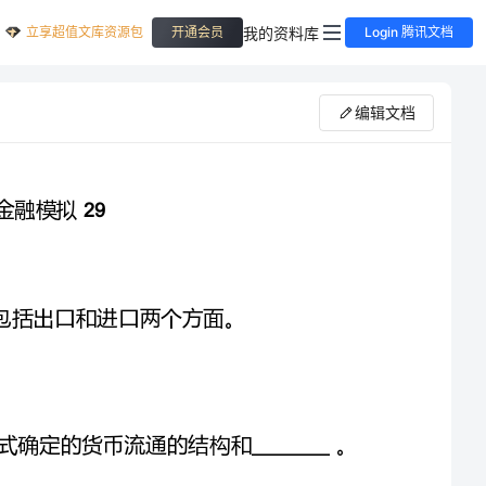
立享超值文库资源包
我的资料库
开通会员
Login 腾讯文档
编辑文档