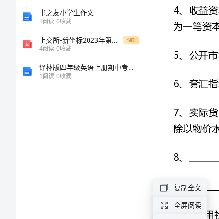
试
书之友小学生作文
1
阅读
0
收藏
经
上交所-新坐标2023年第三季度报告-20231026
付费
4
阅读
0
收藏
济、
译林版四年级英语上册期中考试卷及答案【学生专用】
1
阅读
0
收藏
金
融
模
拟
29
复制全文
农
全屏阅读
村