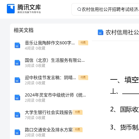
农
村
相关文档
农村信用社公
信
音乐让我陶醉作文600字左右满分素材
付费
用
4
阅读
0
收藏
国信（北京）生活服务有限公司介绍企业发展分析报告
社
3
阅读
0
收藏
公
迎中秋佳节发言稿：阴晴圆缺
付费
2
阅读
0
收藏
开
2024年灵宝市中级统计师《统计基础知识理论及相关知识》预测试题（附答案及解析）
2
阅读
0
收藏
招
大学生银行社会实践报告
付费
聘
7
阅读
0
收藏
路口交通安全及排水方案
付费
考
2
阅读
0
收藏