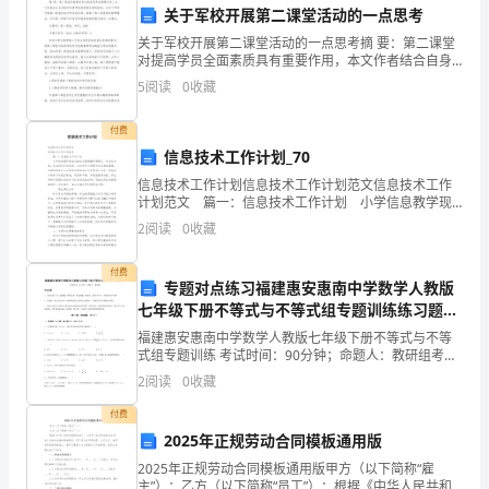
人
2.引导学生广泛阅读
关于军校开展第二课堂活动的一点思考
关于军校开展第二课堂活动的一点思考摘 要：第二课堂
们
对提高学员全面素质具有重要作用，本文作者结合自身
组织开展军校创新俱乐部的经验，分析了军校开展第二
必
5
阅读
0
收藏
课堂活动对学员的价值，探索了第二课堂组织管理模
式，并对
备
读不同类型的书籍和文献。
付费
信息技术工作计划_70
的
三、评价方式
信息技术工作计划信息技术工作计划范文信息技术工作
素
计划范文 篇一：信息技术工作计划 小学信息教学现
在已经成为很重要的课程了，时代在发展，信息时代已
2
阅读
0
收藏
养
经到来。当代学生必须要学会信息的掌握，这样的学
能力提升的关键因素。
之
付费
专题对点练习福建惠安惠南中学数学人教版
1.建立有效的评价体系
七年级下册不等式与不等式组专题训练练习题
一，
（含答案解析）
福建惠安惠南中学数学人教版七年级下册不等式与不等
越
式组专题训练 考试时间：90分钟；命题人：教研组考生
注意：1、本卷分第I卷（选择题）和第Ⅱ卷（非选择题）
2
阅读
0
收藏
来
两部分，满分100分，考试时间90分钟2、答卷前
付费
越
2025年正规劳动合同模板通用版
2.建立正向激励机制
受
2025年正规劳动合同模板通用版甲方（以下简称“雇
主”）：乙方（以下简称“员工”）：根据《中华人民共和