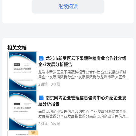
着
继续阅读
社
会
发
展，
相关文档
二、阅读素材
语
龙岩市新罗区云下果蔬种植专业合作社介绍
文
企业发展分析报告
龙岩市新罗区云下果蔬种植专业合作社 企业发展分析结
阅
果企业发展指数得分企业发展指数得分龙岩市新罗区云
下果蔬种植专业合作社综合得分说明：企业发展指数根
1.联系学科实际
2
阅读
0
收藏
读
据企业规模、企业创新、企业风险、企业活力四个维度
对企
能
南京网均企业管理信息咨询中心介绍企业发
展分析报告
力
南京网均企业管理信息咨询中心 企业发展分析结果企业
作
发展指数得分企业发展指数得分南京网均企业管理信息
咨询中心综合得分说明：企业发展指数根据企业规模、
2
阅读
0
收藏
企业创新、企业风险、企业活力四个维度对企业发展情
为
阔的认识之门。
况进
付费