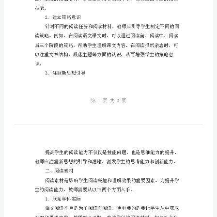
的
措
施
一、阅读策略
和
建
阅读策略。
议
1.提高学生的技能
提
升
学
生
技能。
语