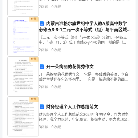
到
国劳动法》、《中华人民共和国劳动合同法》及相关法
2
阅读
0
收藏
律法规的规定，甲乙双方在平等自愿、公平公正、诚实
信
重
付费
内蒙古准格尔旗世纪中学人教A版高中数学
视。
必修五3-3-1二元一次不等式（组）与平面区域
习题 WORD版缺答案
在
《二元一次不等式（组）与平面区域》习题1.下列各点
中，与点（1，2）位于直线x+y-1=0的同一侧的是（
学
）.A.（0，0）B.（-1，1）C.（-1，3）D.（2，-3）2.下
2
阅读
0
收藏
列各点中，位于不等式
生
付费
开一朵绚丽的花优秀作文
的
开一朵绚丽的花优秀作文 它是一杯醇香的美酒，李白
学
曾醉生梦死在它的怀抱里。 它是一幅连绵不绝的画
卷，苏轼曾挥洒自如的一片天地。 它是一汪碧绿的湖
2
阅读
0
收藏
漾，将我轻轻卷入它青翠的涟漪
习
付费
生
财务经理个人工作总结范文
涯
财务经理个人工作总结范文2024年年初至今，作为财务
经理，我全力以赴，牢记职责，积极主动，努力实现公
中，
司财务目标。在这一年里，我紧密团结部门成员，成功
3
阅读
0
收藏
完成了各项任务，并取得了一系列令人振奋的成绩。
语
一、财