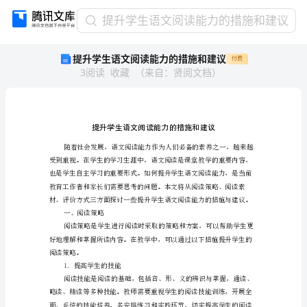
提
提升学生语文阅读能力的措施和建议
升
提升学生语文阅读能力的措施和建议
付费
学
3
阅读
收藏
（
来自
：
贤阅文档
）
生
语
文
阅
读
能
力