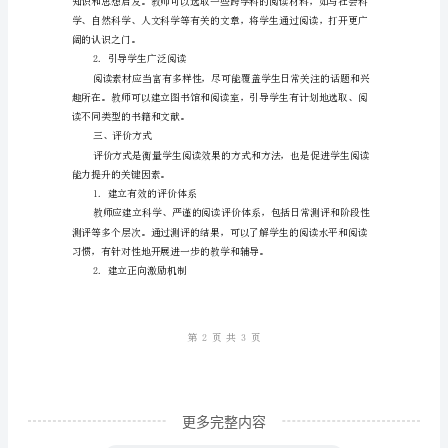
2.建立策略意识
文
阅
读
能
力
识。
的
3.注重新思想引导
措
施
和
建
议
随
更多完整内容