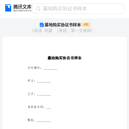
墓
墓地购买协议书样本
地
墓地购买协议书样本
付费
购
1
阅读
收藏
（
来自
：
第一文库网
）
买
协
议
书
样
本
墓
合约编号：_________