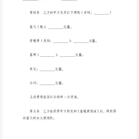
甲
方：
_________
乙
方：
双方共同遵守。
_________
身
份
改方面的规定和要求。
证
号
码：
___
地