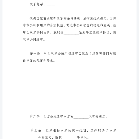
地
购
甲方：_________
买
协
乙方：_________
议
书
样
身份证号码：___
本
合
地址：_________
约
编
联系电话：_____
号：
_________