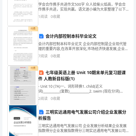
议
墓穴（地）：_________元整。
学会合作携手共进作文500字 众人拾柴火焰高，学会合
书
作携手共进，实现共赢。语文迷小编为大家整理了以下
文章，希望大家喜欢。 学会合作携手共进作文500字
样
1
阅读
0
收藏
【篇一】 如
本
合
付费
会计内部控制本科毕业论文
约
编
会计内部控制本科毕业论文 企业内部控制是企业现代管
理的重要内容,在改革开放深化,市场经济快速发展,企业竞
号：
争激烈的背景下,加强企业会计内部控制,显得特别重要。
7
阅读
0
收藏
_________
下面是学习啦为大家的会计内部控制本科，供
甲
付费
七年级英语上册 Unit 10期末单元复习题课
方：
其它：_________元整。
件 人教新目标版(1)
_________
乙
- Unit 10 (7A)一、词形转换1. child(近义
词)___________(复数)_____________2. swim (现在分词)
方：
__________(指人名词)_______
2
阅读
0
收藏
_________
合计：_________元整。
身
三明实达通用电气发展公司介绍企业发展分
份
析报告
证
三明实达通用电气发展公司 企业发展分析结果企业发展
号
指数得分企业发展指数得分三明实达通用电气发展公司
综合得分说明：企业发展指数根据企业规模、企业创