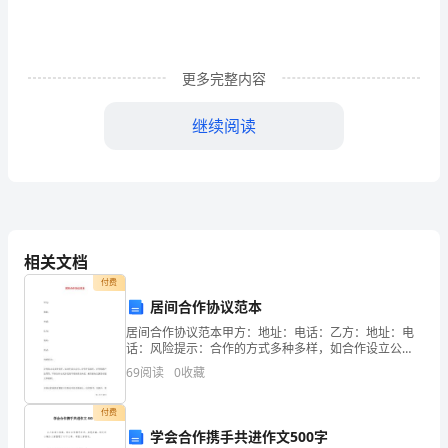
址：
_________
更多完整内容
联
系
继续阅读
电
话：
_____
依
相关文档
付费
据
居间合作协议范本
墓
居间合作协议范本甲方：地址：电话：乙方：地址：电
话：风险提示：合作的方式多种多样，如合作设立公
地
司、合作开发软件、合作购销产品等等，不同合作方式
69
阅读
0
收藏
购
涉及到不同的项目内容，相应的协
买
付费
协
学会合作携手共进作文500字