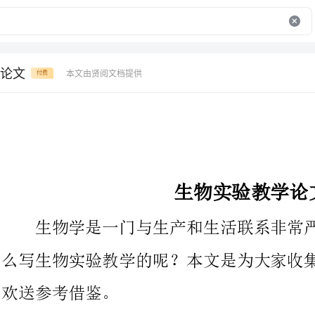
论文
本文由贤阅文档提供
付费
生物实验教学论文
生物学是一门与生产和生活联系非常严密的科学，那我们要怎
么写生物实验教学的呢？本文是为大家收集的生物实验教学论文，
欢送参考借鉴。
高中教育是我国整个教育体系中的关键环节，它起着承上启下
的作用：它即是九年义务教育的延续，又是为中国未来选拔、培养
高素质人才的前身教育，学生对各门学科的掌握情况，直接关系升