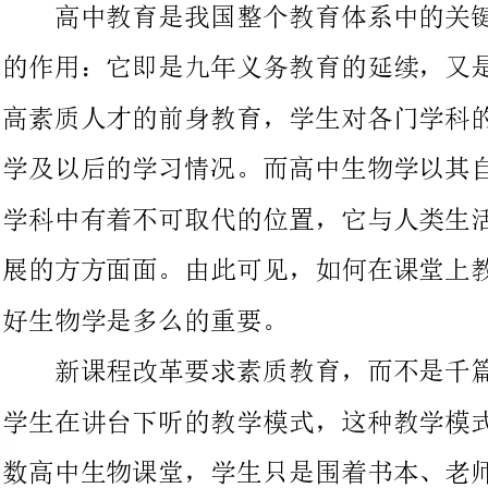
学及以后的学习情况。而高中生物学以其自身的特点，在高中众多
学科中有着不可取代的位置，它与人类生活息息相关，涉及社会开
展的方方面面。由此可见，如何在课堂上教好生物学，让学生们学
好生物学是多么的重要。
新课程改革要求素质教育，而不是千篇一律的老师在讲台上讲
学生在讲台下听的教学模式，这种教学模式现今仍然统治着绝大多
数高中生物课堂，学生只是围着书本、老师转，并没有多少时机进
展独立的思考，这种被动的承受知识的过程，在潜移默化的扼杀学
生的好奇心、创造力以及独立思考的能力，这是造成高中生学习生
物的兴趣不高，生物成绩优秀率低，生物课堂效率低的主要原因。
另外，这也与当今社会需要培养高素质人才的目标背道而驰。因
此，如何做好高中生物教学工作就成了摆在眼前的一个重要问