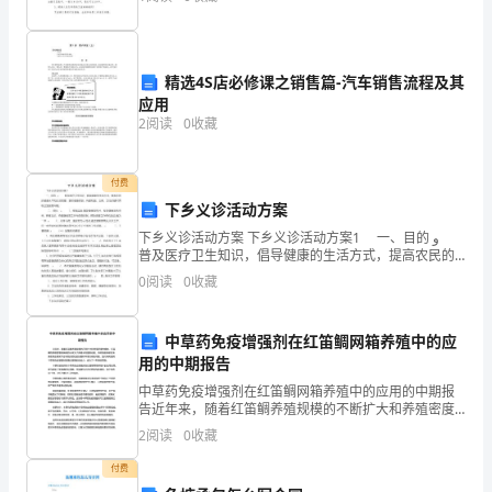
发
资质
空
很高的严重传染病，它的医学全
产品服务
展
流、
指
精选4S店必修课之销售篇-汽车销售流程及其
应用
数
2
阅读
0
收藏
1.3
发展历程
得
分
付费
下乡义诊活动方案
2
河
下乡义诊活动方案 下乡义诊活动方案1 一、目的 ﻭ
普及医疗卫生知识，倡导健康的生活方式，提高农民的
南
健康水平和生活质量，提供健康咨询，构建和谐、文
0
阅读
0
收藏
明、卫生的镇村两级卫生服务网络。
中
科
中草药免疫增强剂在红笛鲷网箱养殖中的应
用的中期报告
企
中草药免疫增强剂在红笛鲷网箱养殖中的应用的中期报
告近年来，随着红笛鲷养殖规模的不断扩大和养殖密度
服
的增加，红笛鲷的养殖管理和疾病防治成为了养殖业的
2
阅读
0
收藏
重要问题。传统的疫苗和抗生素在某些情况下会导致抗
技
药性的加
付费