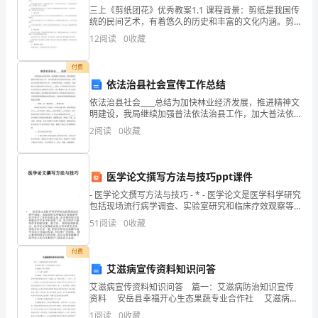
三上《剪纸团花》优秀教案1.1 课程背景：剪纸是我国传
结
统的民间艺术，有着悠久的历史和丰富的文化内涵。剪
纸团花作为其中一种形式，既具有欣赏价值，又可应用
河
12
阅读
0
收藏
果
于日常生活。1.2 设计理念：通过学习剪纸团花，让
企
付费
依法治县社会宣传工作总结
业
依法治县社会____总结为加快林业经济发展，推进精神文
明建设，我局继续加强普法依法治县工作，加大普法依
发
法治县的宣传力度，以提高公民的法律意识为已任，达
2
阅读
0
收藏
到经济发展，社会稳定。为此我局认真落实依法治县社
展
会
指
医学论文撰写方法与技巧ppt课件
数
- 医学论文撰写方法与技巧 - * - 医学论文是医学科学研究
包括现场流行病学调查、实验室研究和临床疗效观察等
得
医学科学工作的书面总结,
51
阅读
0
收藏
分
1.2
企业画像
付费
企
艾滋病宣传资料知识问答
类别
艾滋病宣传资料知识问答 篇一：艾滋病防治知识宣传
业
资料 安岳县幸福开心生态果蔬专业合作社 艾滋病防
空
行业
治知识教案 1、什么是艾滋病? 艾滋病是一种病死率
1
阅读
0
收藏