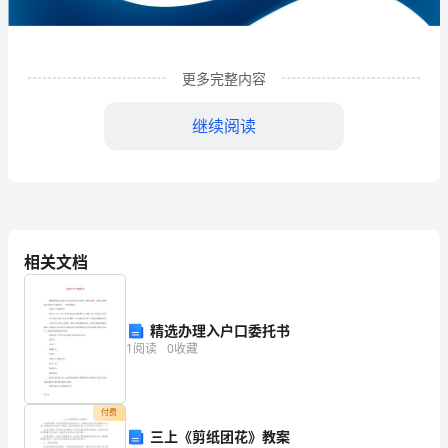
术
转
更多完整内容
移
有
继续阅读
限
公
司
相关文档
企
业
精选办理入户口委托书
发
1
企业发展分析结果
1
阅读
0
收藏
展
分
1.1
企业发展指数得分
付费
析
三上《剪纸团花》教案