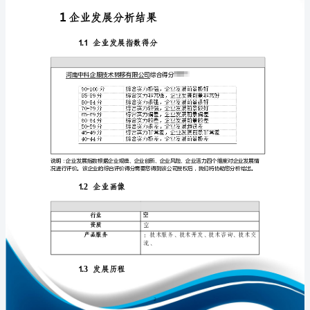
展
分
析
报
免责声明:
告
如需引用或合作，请与我方联系:
河
南
中
科
企
1
服
技