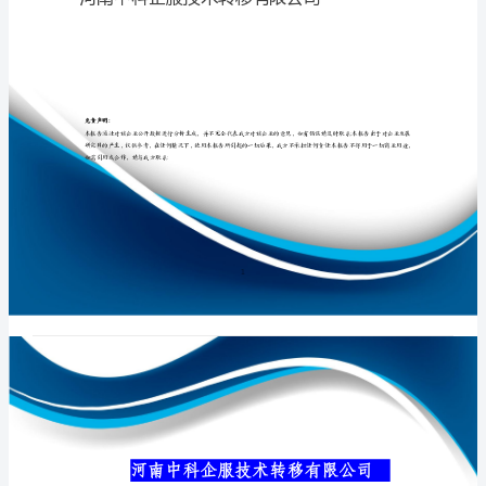
有
限
公
专业品质权威
司
介
绍
企
业
发