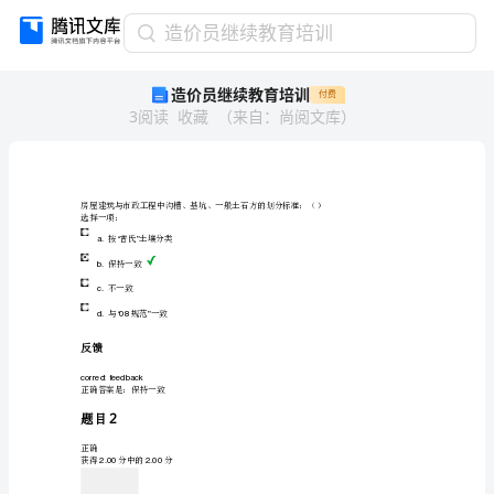
造
造价员继续教育培训
价
造价员继续教育培训
付费
员
3
阅读
收藏
（
来自
：
尚阅文库
）
继
续
教
育
培
选择一项：
训
按普氏土壤分类
a.“”
房
保持一致
b.