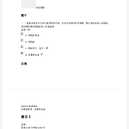
屋
不一致
c.
建
与规范一致
d.“08”
筑
与
反馈
市
correctfeedback
政
正确答案是：保持一致
工
2
题目
程
中
正确
获得分中的分
2.002.00
沟
槽、
基
标记题目
坑、