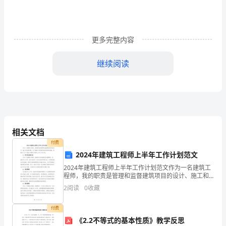
一
项：
更多完整内容
a.
继续阅读
按
correctfeedback
“普
正确答案是：质量保证金
氏”
3
题目
土
相关文档
壤
正确
付费
获得分中的分
2.002.00
分
2024年建筑工程师上半年工作计划范文
2024年建筑工程师上半年工作计划范文作为一名建筑工
类
程师，我的职责是管理和监督建筑项目的设计、施工和
运营过程。为了提高工作效率和保证项目的质量，我制
b.
2
阅读
0
收藏
定了以下2024年建筑工程师上半年工作计划。1. 学
标记题目
保
付费
《2.2不等式的基本性质》教学反思
题干