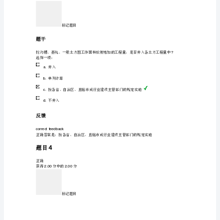
一
题干
般
土
责任期内履行缺陷修复义务的金额
选择一项：
石
缺陷修复金
a.
方
预留金
的
b.
划
提前竣工（赶工）费
c.
分
质量保证金
d.
标
反馈
准：
（）
选
择