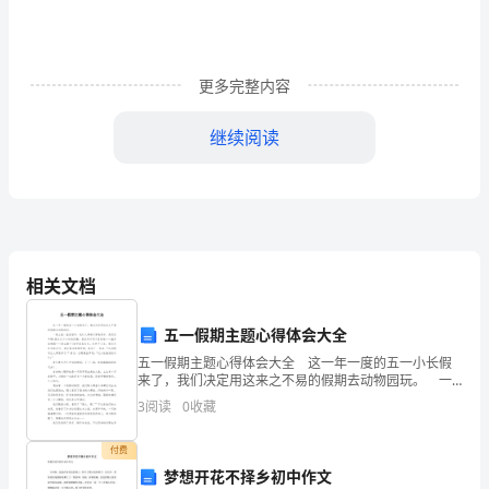
羊
姑
更多完整内容
娘》
乐
继续阅读
曲
系
根
据
相关文档
同
五一假期主题心得体会大全
名
五一假期主题心得体会大全 这一年一度的五一小长假
来了，我们决定用这来之不易的假期去动物园玩。 一
歌
路上就一直在堵车，连行人都难以穿梭其中，更何况车
3
阅读
0
收藏
辆!经过几个小时的折腾，我们终于到了目的地——温州
曲
付费
3、歌曲《我是少年阿凡提》
改
梦想开花不择乡初中作文