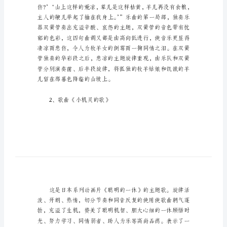
的
歌
教
学
教材分析
设
计
少
年
的
歌
教
学
设