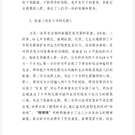
计
教
材
分
析
1、
儿留在那暮色降临的山坡上。
双
簧
2、歌曲《小机灵的歌》
管
独
奏
曲
《牧