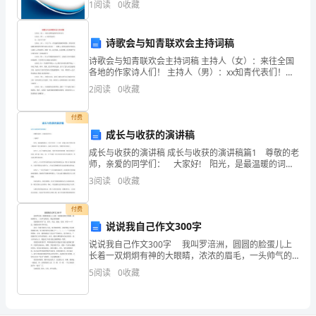
穷
1
阅读
0
收藏
险、企业活力四个维度对企业发展情况进行评价。该企
苦
业的
诗歌会与知青联欢会主持词稿
的
诗歌会与知青联欢会主持词稿 主持人（女）：来往全国
牧
各地的作家诗人们！ 主持人（男）：xx知青代表们！
合：大家下午好！ 主持人（女）：今天下午，在美丽的
2
阅读
0
收藏
羊
青城呼和
女
付费
成长与收获的演讲稿
的
成长与收获的演讲稿 成长与收获的演讲稿篇1 尊敬的老
师，亲爱的同学们： 大家好! 阳光，是最温暖的词，
凄
天空中只有一个太阳，但是心灵中却暗含着无数道给于
3
阅读
0
收藏
我力量的阳光，给我无私的关怀，使我快乐的成长
凉
付费
生
说说我自己作文300字
活。
说说我自己作文300字 我叫罗涪洲，圆圆的脸蛋儿上
长着一双炯炯有神的大眼睛，浓浓的眉毛，一头帅气的
歌
短发，看起来特别酷! 我的爱好非常广泛，看书、书
5
阅读
0
收藏
法、游泳、打球、科学……不过，我最喜欢科学和书
词