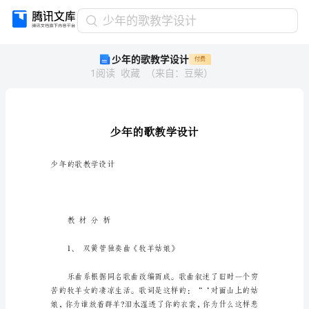
少
少年的歌教学设计
年
少年的歌教学设计
付费
的
1
阅读
收藏
（
来自
：
豆柴
）
歌
教
学
设
计
少
年
少年的歌教学设计