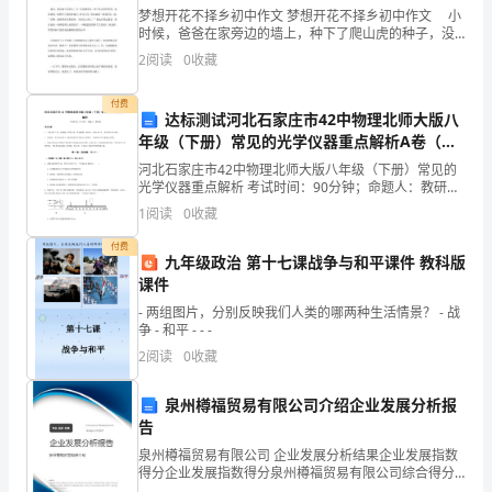
梦想开花不择乡初中作文 梦想开花不择乡初中作文 小
编
时候，爸爸在家旁边的墙上，种下了爬山虎的种子，没
几年，碧绿的枝蔓静静地攀上了一整面墙。清晨，面朝
2
阅读
0
收藏
而
晨曦，爸爸的爬山虎的绿叶随风起舞，摇摆着婀娜的身
姿
成。
付费
达标测试河北石家庄市42中物理北师大版八
歌
年级（下册）常见的光学仪器重点解析A卷（详
解版）
河北石家庄市42中物理北师大版八年级（下册）常见的
曲
光学仪器重点解析 考试时间：90分钟；命题人：教研组
考生注意：1、本卷分第I卷（选择题）和第Ⅱ卷（非选择
1
阅读
0
收藏
叙
题）两部分，满分100分，考试时间90分钟2、
付费
述
九年级政治 第十七课战争与和平课件 教科版
课件
了
- 两组图片，分别反映我们人类的哪两种生活情景？ - 战
争 - 和平 - - -
旧
2
阅读
0
收藏
时
泉州樽福贸易有限公司介绍企业发展分析报
一
告
个
泉州樽福贸易有限公司 企业发展分析结果企业发展指数
得分企业发展指数得分泉州樽福贸易有限公司综合得分
说明：企业发展指数根据企业规模、企业创新、企业风