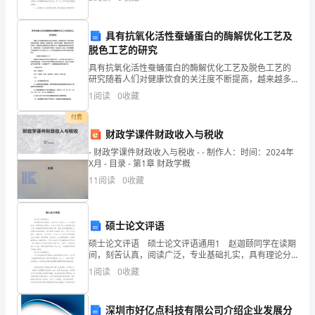
月某日结的婚；第四、三八节情人节是哪一天还必须得
更
表示。
3.下列句子中没有语病的一项是2分
具有抗氧化活性蚕蛹蛋白的酶解优化工艺及
多
脱色工艺的研究
初
具有抗氧化活性蚕蛹蛋白的酶解优化工艺及脱色工艺的
研究随着人们对健康饮食的关注度不断提高，越来越多
二
的人开始注重保健食品的选择。蚕蛹是一种营养丰富、
1
阅读
0
收藏
蛋白质含量高、具有抗氧化活性的食品，其蛋白质含量
上
甚至高于
付费
2
/
财政学课件财政收入与税收
学
- 财政学课件财政收入与税收 - - 制作人：时间：2024年
期
X月 - 目录 - 第1章 财政学概
11
阅读
0
收藏
语
文
硕士论文评语
期
硕士论文评语 硕士论文评语通用1 赵迦颐同学在读期
间，刻苦认真，阅读广泛，专业基础扎实，具有理论分
末
析能力。本论文以较少受人关注的新月派女诗人林徽因
1
阅读
0
收藏
的诗歌创作研究对象，重点分析英国浪漫主义诗歌对林
试
深圳市好亿点科技有限公司介绍企业发展分