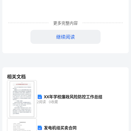
二
上
学
更多完整内容
期
继续阅读
语
文
试
卷
相关文档
初
二
XX年学校廉政风险防控工作总结
2
阅读
0
收藏
网
免
周而复始。
费
发电机组买卖合同