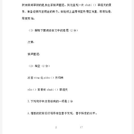
卷
初
二
B
上
学
期
语
文
期
2.阅读下面的文字，完成1-2题。
末
试
1
/
卷
初