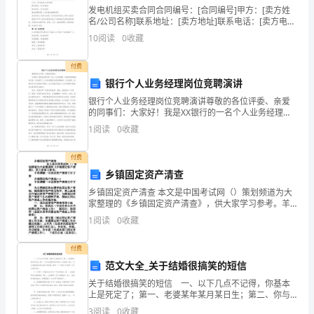
发
发电机组买卖合同合同编号：[合同编号]甲方：[卖方姓
名/公司名称]联系地址：[卖方地址]联系电话：[卖方电
话]营业执照号码：[卖方营业执照号码]法定代表人/负责
布
10
阅读
0
收藏
人姓名：[卖方法定代表人/负责人姓名]乙
初
付费
次第：
银行个人业务经理岗位竞聘演讲
二
银行个人业务经理岗位竞聘演讲尊敬的各位评委、亲爱
上
的同事们：大家好！我是XX银行的一名个人业务经理，
非常荣幸能够站在这里，参加银行个人业务经理岗位的
销声匿迹：
1
阅读
0
收藏
学
竞聘演讲。本次演讲，我将结合自己的经验与理念，向
大家展
期
付费
乡镇固定资产清查
（2）填空（2分）
语
乡镇固定资产清查 本文是中国考试网（）策划频道为大
家整理的《乡镇固定资产清查》，供大家学习参考。羊
文
角塘镇一中固定资产清查工作方案乡镇固定资产清查(一)
1
阅读
0
收藏
羊角塘镇一中固定资产清查工作方案为全面规
期
冰雪róng化piān（）然归来
付费
末
范文大全_关于结婚很搞笑的短信
试
yǜn（）育果实shuāi（）草连天
关于结婚很搞笑的短信 一、以下几点不记得，你基本
上是死定了；第一、老婆某年某月某日生；第二、你与
卷，
老婆某年某月某日一见钟情；第三、你与老婆是某年某
3
阅读
0
收藏