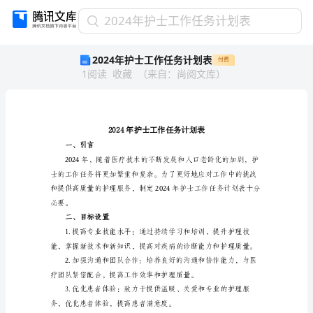
2024
2024年护士工作任务计划表
年
2024年护士工作任务计划表
付费
护
1
阅读
收藏
（
来自
：
尚阅文库
）
士
工
作
任
务
计
一、引言
划