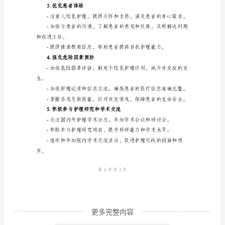
一、
引
言
2024
三、具体措施
年，
1.提高专业技能水平
随
着
医
疗
技
术
的
不
更多完整内容