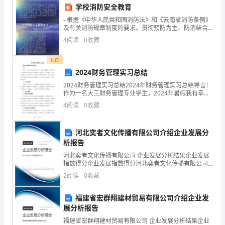
学校消防安全教育
士
和改进工作。
- 根据《中华人民共和国消防法》和《云南省消防条例》
的
及有关消防规章制度的要求。贯彻预防为主、防消结合
的消防工作方针。按“教育一个孩子,带动一个家庭,辐射整
4
阅读
0
收藏
工
个社会”的目的，消防安全教育必须从学
4.强化危险因素预防
作
付费
2024财务管理实习总结
任
2024财务管理实习总结2024年财务管理实习总结导言：
作为一名大三财务管理专业学生，2024年暑假我有幸实
务
生。
习在一家知名的金融公司担任财务管理实习生。在这个
4
阅读
0
收藏
为期两个月的实习期间，我不仅学到了许多理论知
将
更
河北奕者文化传播有限公司介绍企业发展分
析报告
加
5.积极参与护理研
河北奕者文化传播有限公司 企业发展分析结果企业发展
指数得分企业发展指数得分河北奕者文化传播有限公司
繁
综合得分说明：企业发展指数根据企业规模、企业创
2
阅读
0
收藏
新、企业风险、企业活力四个维度对企业发展情况进行
重
评价。
福建省宏群翔建材贸易有限公司介绍企业发
和
展分析报告
复
福建省宏群翔建材贸易有限公司 企业发展分析结果企业