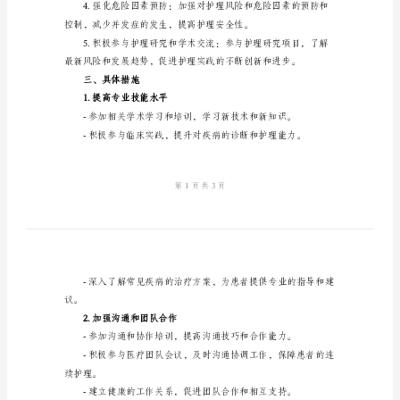
表
2024
年
必要。
护
二、目标设置
士
工
作
任
务
计
划
表