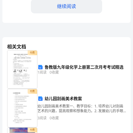
断
继续阅读
发
展
和
议。
人
相关文档
2.加强沟通和团队合作
付费
口
老
鲁教版九年级化学上册第二次月考考试精选
1
阅读
0
收藏
龄
化
续护理。
付费
的
幼儿园刮画美术教案
加
幼儿园刮画美术教案一、教学目标：1. 培养幼儿对刮画
3.优化患者体验
艺术的兴趣，提高观察和想象能力。2. 发展幼儿的手眼
协调能力和精细动作能力。3. 培养幼儿的创造性思维和
剧，
3
阅读
0
收藏
审美意识。4. 培养幼儿对颜色、线条和形状的
护
付费