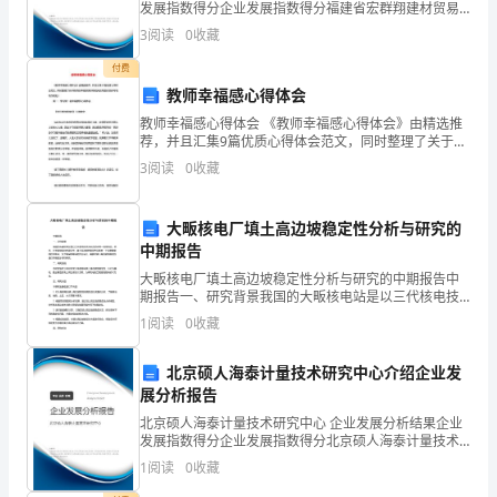
发展指数得分企业发展指数得分福建省宏群翔建材贸易
步。
杂。
有限公司综合得分说明：企业发展指数根据企业规模、
3
阅读
0
收藏
企业创新、企业风险、企业活力四个维度对企业发展情
为
况进
付费
教师幸福感心得体会
了
教师幸福感心得体会 《教师幸福感心得体会》由精选推
更
荐，并且汇集9篇优质心得体会范文，同时整理了关于教
师的幸福感演讲稿相关的专题供您参考和写作帮助！ 篇
3
阅读
0
收藏
一：学习做一名幸福教师心得体会
好
地
大畈核电厂填土高边坡稳定性分析与研究的
中期报告
应
大畈核电厂填土高边坡稳定性分析与研究的中期报告中
对
期报告一、研究背景我国的大畈核电站是以三代核电技
术为标志的世界一流核电站。然而，在大畈核电站的建
1
阅读
0
收藏
设中，填土高边坡的稳定性问题是一个非常重要的技术
工
难点。为
北京硕人海泰计量技术研究中心介绍企业发
作
展分析报告
中
北京硕人海泰计量技术研究中心 企业发展分析结果企业
发展指数得分企业发展指数得分北京硕人海泰计量技术
的
研究中心综合得分说明：企业发展指数根据企业规模、
1
阅读
0
收藏
企业创新、企业风险、企业活力四个维度对企业发展情
挑
况进