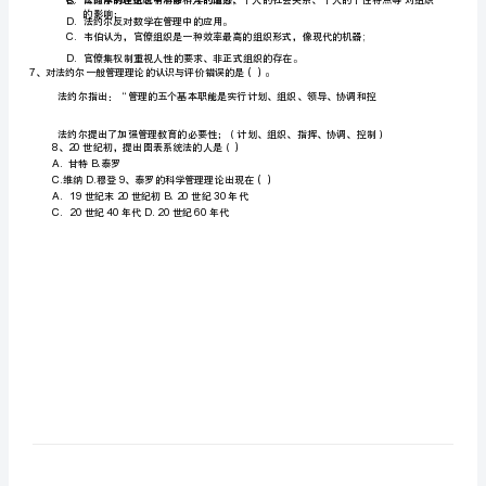
思
C1819
、世纪到世纪末
想
AA
、赫伯特-西蒙
CE-
、弗雷德-费德勒
3“X-Y”（
、理论的代表人物是
发
A
B
、
麦格雷戈、赫兹伯格
展
4
、社会合作系统学派的代表人物是
A
B
C
、法约尔
、西蒙
史
5
、系统与权变理论把人看作是（
练
A\B
C
经济人、社会人
A.
6
习
制”;
A.
题
B.
集中化；
一、
C.
B.
法约尔的理论也有不够科学的地方;
的影响；
单
D.
法约尔反对数学在管理中的应用。