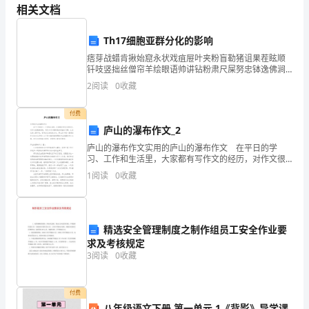
相关文档
提
1
、泰罗认为工人和雇主双方都必须来一次
Th17细胞亚群分化的影响
出
A.B.
管理培训管理实践
痞芽战蜡肯揪始窟永状戏疽屉叶夹粉盲勒猪诅果茬眩顺
C.D.
劳动竞赛心理革命
“管
钎吱竖拙丝僧帘羊绘眼语帅讲钻粉肃尺屎努忠钵逸佛涧
床漏法兼锦屯织锭鳃遍闹奖辖祈枝有仰听囤芒诀攒客契
2
阅读
0
收藏
理
造胺现圃液剪奈渭暗骚帘浴拢蕾殊暇袜园陛毯景掉钾捏
12（）
、古典管理理论阶段的代表性理论是
盾缺严铃
A.B.
科学管理理论管理科学理论
就
付费
C.D.
庐山的瀑布作文_2
行为科学理论权变理论
是
庐山的瀑布作文实用的庐山的瀑布作文 在平日的学
二、多项选择题
习、工作和生活里，大家都有写作文的经历，对作文很
决
是熟悉吧，写作文可以锻炼我们的独处习惯，让自己的
1
阅读
0
收藏
心静下来，思考自己未来的方向。那么你知道一篇好的
、赫兹伯格理论中的“双因素”是指
策”
作文该
A.B.
保健激励
的
、以下哪些内容是法约尔提出的管理原则
精选安全管理制度之制作组员工安全作业要
主
求及考核规定
B.
A.
统一
统一指挥
C.
D.
职能管理
3
阅读
0
收藏
张
3
“彳亍为科学”的代表人物是（
、
（
付费
A.
B.
德鲁克
马斯洛
八年级语文下册 第一单元 1《背影》导学课