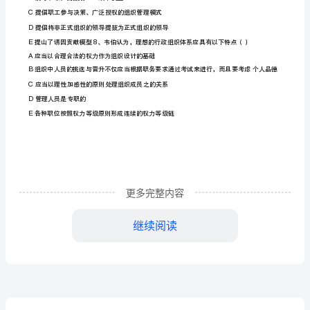
一
个
阶
段
（2、
下
列
哪
更多完整内容
位
继续阅读
管
理
10（）
、一般认为管理过程学派的创始人是
学
A.B.
泰罗法约尔
者
C.D.
韦伯德鲁克