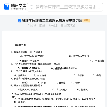
管
管理学原理第二章管理思想发展史练习题
理
管理学原理第二章管理思想发展史练习题
付费
学
1
阅读
收藏
（
来自
：
贤阅文档
）
原
理
第
二
章
一、单项选择题
管
1（
、科学管理兴起于哪一个阶段
理
A1920
、世纪末世纪初