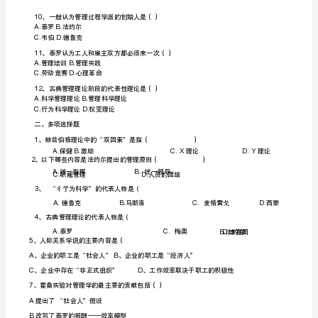
C.
项
选
D.
、对法约尔一般管理理论的认识与评价错误的是
择
题
1、
科
820）
、世纪初，提出图表系统法的人是（
学
A.
B.
甘特泰罗
管
维纳穆登、泰罗的科学管理理论出现在
A.
1920B.2030
世纪末世纪初世纪年代
理
C.
2040D.2060
世纪年代世纪年代
兴
起
于
哪