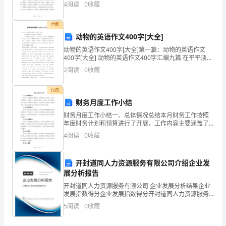
A
取得了一定的成绩。接下来，我将对这一年的工作进行
应当以合理合法的权力作为组织设计的基础
社
4
阅读
0
收藏
总结。首先，总结和分析学生情况。在过去一年里，班
级中
会
B
付费
动物的英语作文400字[大全]
合
C
应当以理性加感
动物的英语作文400字[大全]第一篇：动物的英语作文
作
400字[大全] 动物的英语作文400字汇编九篇 在平平淡淡
D
管理人员是专职的
的学习、工作、生活中，大家一定都接触过作文吧，作
2
阅读
0
收藏
系
文要求篇章结构完整，一定
E
统
付费
财务月度工作小结
学
财务月度工作小结一、总体情况总结本月财务工作按照
年度财务计划和预算进行了开展，工作内容主要涵盖了
派
预算执行、财务报表编制、成本控制、资金管理等方
4
阅读
0
收藏
面。通过我们团队的共同努力，本月的财务工作取得了
的
较好的成绩
代
开封道同人力资源服务有限公司介绍企业发
展分析报告
表
开封道同人力资源服务有限公司 企业发展分析结果企业
发展指数得分企业发展指数得分开封道同人力资源服务
人
有限公司综合得分说明：企业发展指数根据企业规模、
5
阅读
0
收藏
企业创新、企业风险、企业活力四个维度对企业发展情
物
况进