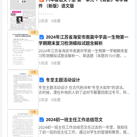
）
件 （新版）语文版
4
古典管理理论的代表人物是（
、
3、
- - - - - - -
A.
“X-
泰罗
2
阅读
0
收藏
5（
、人际关系学说的主要内容是
Y”
付费
2024年江苏省海安市南莫中学高一生物第一
AB
理
学期期末复习检测模拟试题含解析
2024年江苏省海安市南莫中学高一生物第一学期期末复
CD
论
习检测模拟试题含解析一、单选题（本题共10小题，每
题3分，共30分）1、癌症是威胁人类健康的一类重要疾
的
1
阅读
0
收藏
7（）
、霍桑实验对管理学的最主要的贡献包括
病。人们对癌症进行了大量的研究,以下是有关癌细
付费
代
A
提出了“社会人”假设
冬至主题活动设计
表
冬至主题活动设计 在古代民间有“冬至大如年”的讲法。
B
改写了泰罗的报酬——效率模型
古时候，漂在外地的人到了这时节都要回家过冬节，所
人
谓“年终有所归宿”。以下是精心提供的冬至主题活动，下
2
阅读
0
收藏
C
提倡职工参与决策、广泛授权的组织管理模式
面就和大家提供，来欣赏一下吧。 二、活动目的：增
物
付费
D
提倡将非正式
是
2024初一班主任工作总结范文
E8
（4、
2024初一班主任工作总结范文在过去的一年里，我担任
了初一班的班主任工作，通过对学生的管理和教育，我