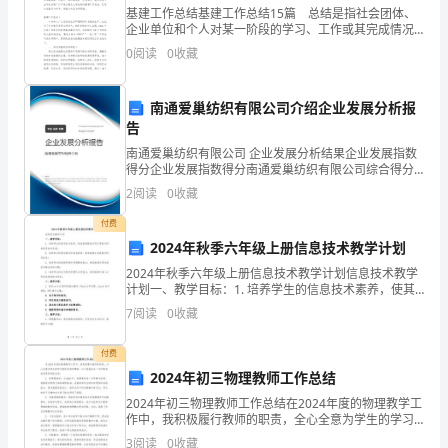
师
老师也有
：
一个
基建工作总结基建工作总结15篇 总结是指社会团体、
间
企业单位和个人对某一阶段的学习、工作或其完成情况
加以回顾和分析，得出教训和一些规律性认识的一种书
2
.“16”
这
0
阅读
0
收藏
思考
个
面材料，它可以给我们下一阶段的学习和工作生活做指
一
一
南通爱巢纺织有限公司介绍企业发展分析报
师
我喜欢
为它有特殊的意
为老师觉得
神奇
：
不是因
义，而是因
很
告
对
南通爱巢纺织有限公司 企业发展分析结果企业发展指数
应
得分企业发展指数得分南通爱巢纺织有限公司综合得分
说明：企业发展指数根据企业规模、企业创新、企业风
2
阅读
0
收藏
险、企业活力四个维度对企业发展情况进行评价。该企
关
业的
付费
系，
2024年秋季六年级上册信息技术教学计划
感
2024年秋季六年级上册信息技术教学计划信息技术教学
计划一、教学目标：1. 培养学生的信息技术素养，使其
能够熟练运用计算机和其他信息技术设备；2. 培养学生
悟
7
阅读
0
收藏
的信息意识和信息素养，使其能够主动获取和利用
用
付费
2024年初三物理教师工作总结
数
2024年初三物理教师工作总结在2024年度的物理教学工
形
在多年前的古希
们认为每
数
有生命的
有它自
2000
作中，我积极履行教师的职责，全心全意为学生的学习
提供支持和帮助。以下是我在这一年所取得的成果和经
3
阅读
0
收藏