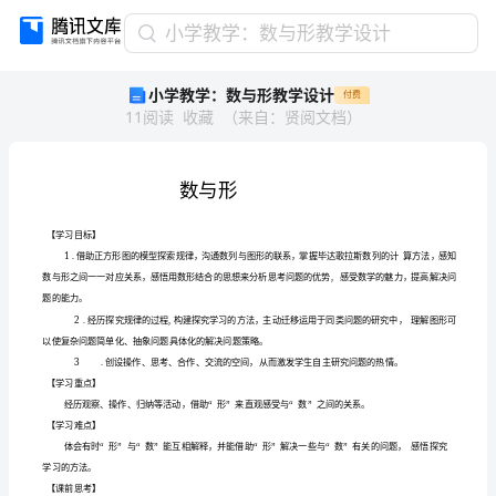
小
小学教学：数与形教学设计
学
小学教学：数与形教学设计
付费
教
11
阅读
收藏
（
来自
：
贤阅文档
）
学：
数
与
形
教
学
设