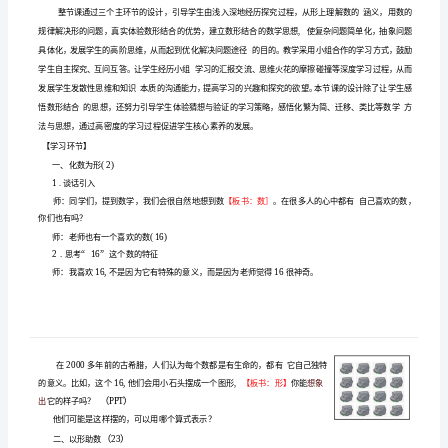
计
数
与
形
【学
习
学
标
【
习目
】
目
标】.
1
借助
方
的模
探索规律
沟通数列
的
系
掌握毕达歌拉斯数列的计算方法
.
正
形图
型
，
与图形
联
，
，
借
助
数
之
对应关系
感悟
数
结合的
想
析
的优势
感受数学的魅力
提高解决
与形
间一一
，
用
形
思
来分
思考问题
,
，
正
方
的能力
题
。