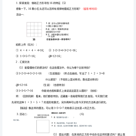
形
2
经
探究规律的过
构建探究学
的方法
主动迁移
类
的
究中
解
图
.
历
程,
习
，
运用于同
问题
研
，理
的
使复
简单化
抽象
体化的解决
策略
以
杂问题
、
问题具
问题
模
型
3
创设操作
合作
交流的空
激发学生自主
究
的热情
.
、思考、
、
间，从而
研
问题
探
索
学
重
【
习
点】
规
律，
经
察
操作
归纳等活动
借助
直
感受
数
之
的关系
历观
、
、
，
“形”来
观
与“
”
间
沟
学
难
通
【
习
点】
数
体会有时
数
能
相解
并能借助
解决
些
数
有关的
“形”与“
”
互
释，
“形”
一
与“
”
问题，
列