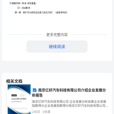
与
学
的方法
习
。
图
形
前
【课
思考】
的
更多完整内容
联
整
通过
主
的设计
学生由浅
地经
探究过
解数的
节课
三个
环节
，引导
入深
历
程，从形上理
涵义，用
继续阅读
系，
规律解决
的
真实体验数
结合的优势
建立数
结合的数学
想
使复
简单化
抽象
形
问题，
形
，
形
思
,
杂问题
，
掌
握
体化
发
学生的高阶
维
优化解决
途径的
的
教学采
组合作的学
方式
鼓
具
，
展
思
，从而起到
问题
目
。
用小
习
，
毕
相关文档
达
学生自主探究
答
让学生经
组学
的
报交流
维
花的摩擦碰撞等
度学
过
、互问互
。
历小
习
汇
、思
火
深
习
南京亿轩汽车科技有限公司介绍企业发展分
歌
析报告
拉
南京亿轩汽车科技有限公司 企业发展分析结果企业发展
发
学生发散性
维
知
本质的沟通能力
提高学
的
趣
探究的欲望
本
的设计除
展
思
和
识
，
习
兴
和
。
节课
了
指数得分企业发展指数得分南京亿轩汽车科技有限公司
综合得分说明：企业发展指数根据企业规模、企业创
斯
2
阅读
0
收藏
新、企业风险、企业活力四个维度对企业发展情况进行