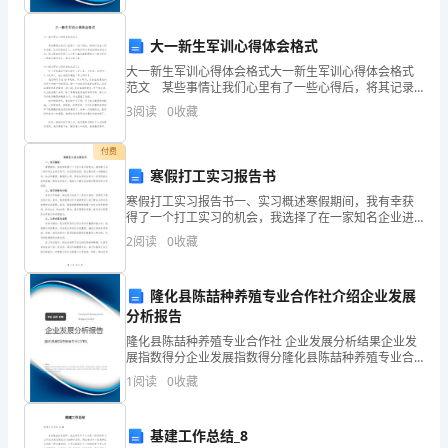
评价。
悟数
结合的
想
还努力
学生体验猜想
验
的学
策略
感悟化繁为简
迁移
形
思
，
引导
与
证
习
，
、
、
数
大一新生军训心得体会格式
列
大一新生军训心得体会格式大一新生军训心得体会格式
法
想
通过高密度的学
过
促
学生核
素养的发
与思
，
习
程
进
心
范文 某些事情让我们心里有了一些心得后，将其记录
的
在心得体会里，让自己铭记于心，这样我们可以养成良
3
阅读
0
收藏
好的总结方法。那么要如何写呢？以下是小编收集整理
计
的
学
【
习环节】
付费
算
寒假打工实习报告书
方
寒假打工实习报告书一、实习概述寒假期间，我有幸获
化数为
(2)
一、
形
得了一个打工实习的机会，我选择了在一家知名企业进
法，
行实习。在这段时间里，我主要负责一些辅助工作，如
2
阅读
0
收藏
文件整理、数据录入等，同时也有机会参与一些项目的
感
讨论和实
1
谈话
.
引入
隆化县陈喆种养殖专业合作社介绍企业发展
知
分析报告
师
学们
提
数学
我们会
自然地想
数
在
多
的
中
有自
喜欢的数
：同
，
到
，
很
到
。
很
人
心
都
己
数
隆化县陈喆种养殖专业合作社 企业发展分析结果企业发
展指数得分企业发展指数得分隆化县陈喆种养殖专业合
与
作社综合得分说明：企业发展指数根据企业规模、企业
你们也有
1
阅读
0
收藏
吗？
创新、企业风险、企业活力四个维度对企业发展情况进
形
行评
基建工作总结_8
之