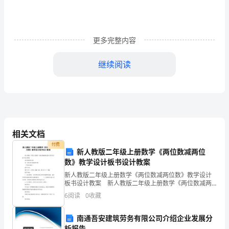
动
的
更多完整内容
筹
继续阅读
划
案
本实施方案。
一、活动主题
3
相关文档
月
付费
新人教版二年级上册数学《两位数减两位
24
二、活动主旨
数》教学设计板书设计教案
日
新人教版二年级上册数学《两位数减两位数》教学设计
板书设计教案 新人教版二年级上册数学《两位数减两
是
位数》教学设计板书设计教案 两位数减两位数 第一
6
阅读
0
收藏
课时两位数减两位数 （不退位减法）
第
南通吾安建筑劳务有限公司介绍企业发展分
22
三、实施单位
析报告