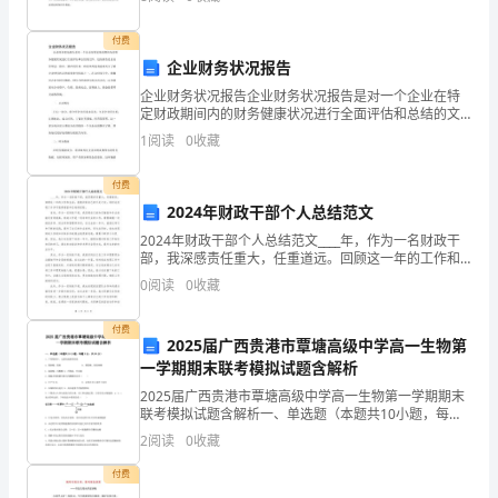
活
为__省重点学校，曾获全国教育
动
付费
企业财务状况报告
方
企业财务状况报告企业财务状况报告是对一个企业在特
案，
定财政期间内的财务健康状况进行全面评估和总结的文
件。这份报告是企业管理层、股东、潜在投资者、政府
1
阅读
0
收藏
和其他利益相关方了解企业财务状况的重要参考依据之
欢
一。在这
付费
迎
2024年财政干部个人总结范文
欣
2024年财政干部个人总结范文____年，作为一名财政干
部，我深感责任重大，任重道远。回顾这一年的工作和
赏
生活，我意识到自己的不足之处，同时也发现了许多可
0
阅读
0
收藏
值得借鉴和总结的经验。首先，作为一名财政干部，我
与
付费
2025届广西贵港市覃塘高级中学高一生物第
借
一学期期末联考模拟试题含解析
鉴。
2025届广西贵港市覃塘高级中学高一生物第一学期期末
联考模拟试题含解析一、单选题（本题共10小题，每题3
分，共30分）1、下列物质中，元素组成相同的是A．脂
2
阅读
0
收藏
肪酶、脂肪 B．葡萄糖、脱氧核糖C．氨基酸、
一、
付费