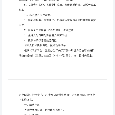
一、宣传演出活动流程：
日
宣
传
来，消除结核病”利用大屏幕展示。
活
动
的
路上幸福多
策
3、结核宣传小品：特殊宣传员
划
案
第
招募