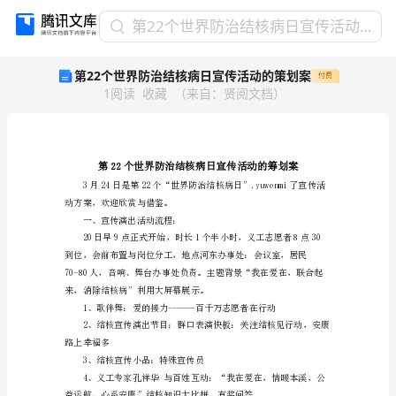
第
第22个世界防治结核病日宣传活动的策划案
22
第22个世界防治结核病日宣传活动的策划案
付费
个
1
阅读
收藏
（
来自
：
贤阅文档
）
世
界
防
治
结
核
动方案，欢迎欣赏与借鉴。
病