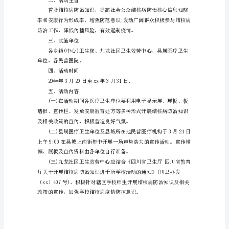
22
二、志愿效劳岗位需求：
个
世
岗位;
界
防
治
4、摄影与录像志愿效劳岗位
结
核
病
日
宣
传
活