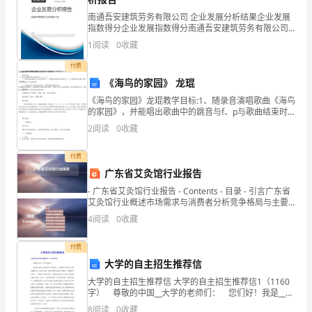
个
南通吾安建筑劳务有限公司 企业发展分析结果企业发展
指数得分企业发展指数得分南通吾安建筑劳务有限公司
综合得分说明：企业发展指数根据企业规模、企业创
“世
1
阅读
0
收藏
单位，各民营医院。
新、企业风险、企业活力四个维度对企业发展情况进行
评价。
界
付费
四、活动时间
《海鸟的家园》 龙琨
防
《海鸟的家园》龙琨教学目标:1、随录音演唱歌曲《海鸟
的家园》，并能唱出歌曲中的跳音与f、p与歌曲结束时
治
渐 弱的力度记号。2、欣赏器乐曲《海鸟的家园》，感受
五、活动内容
2
阅读
0
收藏
夏威夷琴的音色。教学重点:在歌曲的学习中感知、
结
付费
核
广东省艾灸馆行业报告
病
- 广东省艾灸馆行业报告 - Contents - 目录 - 引言广东省
艾灸馆行业概述市场需求与消费者分析竞争格局与主要
日”.yuwenmi
企业分
4
阅读
0
收藏
了
付费
宣
大学的自主招生推荐信
大学的自主招生推荐信 大学的自主招生推荐信1（1160
传
字） 尊敬的中国__大学的老师们： 您们好！我是__省
青岛第二中学校长__。我校建于1925年，1953年被确定
8
阅读
0
收藏