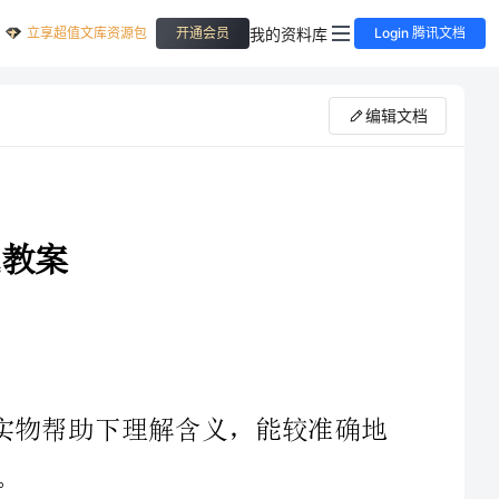
立享超值文库资源包
我的资料库
开通会员
Login 腾讯文档
编辑文档
1、学习单词“cake”“gift”“card”，在实物帮助下理解含义，能较准确地
1、teacherandchildrensay“hello!”“goodmorning!”eachother.