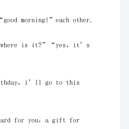
1、tandcwatchtvofbirthdayparty.“whereisit?”“yes，it’s
t：“hello，i’mcat.todayisdog’sbirthday，i’llgotothis
t：“happybirthday，acakeforyou，acardforyou，agiftfor
(1)tshowsandreads“cake”“gift”“card”onebyone，csay
1、tshowalotofpictures，“let’sgotoparty.whowantstotry?”