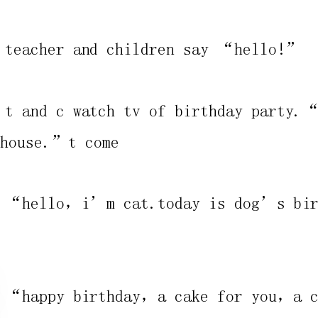
dog’shouse.”tcome