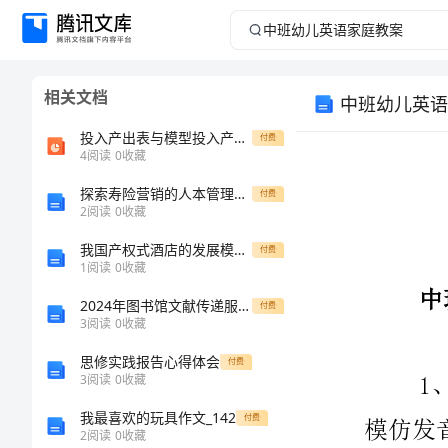
中
班
相关文档
中班幼儿英语
幼
投入产出表与模型投入产出分析教学ppt课件
付费
儿
4
阅读
0
收藏
探索寿险营销的人本管理误解论文
英
付费
2
阅读
0
收藏
语
我国产权式酒店的发展模式探索——以武汉迈豪国际酒店为例的中期报告
付费
1
阅读
0
收藏
家
2024年图书馆文献传递服务协议范文
付费
3
阅读
0
收藏
庭
思修实践报告心得体会
付费
教
3
阅读
0
收藏
我最喜欢的玩具作文_142
付费
案
2
阅读
0
收藏