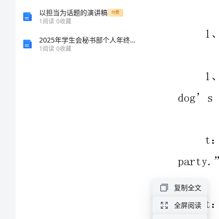
中
以担当为话题的演讲稿
付费
1
阅读
0
收藏
班
2025年学生会秘书部个人年终总结范例
幼
1
阅读
0
收藏
儿
party.”
英
语
家
you.”
庭
教
案
witht.“what’s
中
复制全文
班
全屏阅读