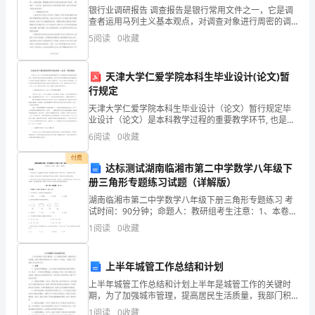
银行业调研报告 调查报告是银行常用文件之一，它是调
看
查者运用马列主义基本观点，对调查对象进行周密的调
查，占有丰富的材料，作出科学的分析，揭示事物的本
看
5
阅读
0
收藏
质，并从中找出规律性的东西，引出正确结论，然后把
吧。
天津大学仁爱学院本科生毕业设计(论文)暂
尊
行规定
天津大学仁爱学院本科生毕业设计（论文）暂行规定毕
敬
业设计（论文）是本科教学过程的重要教学环节, 也是提
高学生综合素质的重要内容，对培养学生综合运用所学
的
6
阅读
0
收藏
的基础理论、基本知识和基本技能解决实际问题的能力
会给人留下很深的印象。
以及
领
付费
达标测试湖南临湘市第二中学数学八年级下
册三角形专题练习试题（详解版）
导：
湖南临湘市第二中学数学八年级下册三角形专题练习 考
您
试时间：90分钟；命题人：教研组考生注意：1、本卷分
第I卷（选择题）和第Ⅱ卷（非选择题）两部分，满分100
1
阅读
0
收藏
好!
分，考试时间90分钟2、答卷前，考生务必用0
我
上半年城管工作总结和计划
叫
上半年城管工作总结和计划上半年是城管工作的关键时
期，为了加强城市管理，提高居民生活质量，我部门积
极开展各项工作，取得了一定成效。下面是上半年城管
XX，
1
阅读
0
收藏