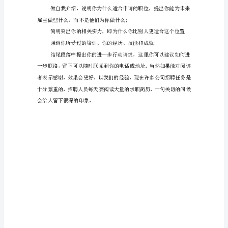
学
生
求
职
信
力。再次向您的阅读表达诚挚
范
此致
文
敬礼!
这
是
求职人：
的
XXXX年XX月XX日、
信
息
管