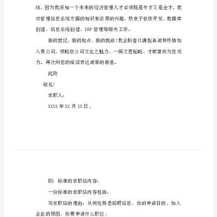
职
信
您展现我的风采。
范
文
信
息
管
理
专
业
大