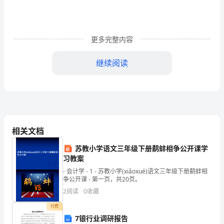
理
专
更多完整内容
业
大
继续阅读
学
附：标准的求职信内容：
生
一份标准的求职信内容包括：
求
职
相关文档
企业的原因，你要申请什么职位;
信
苏教小学语文三年级下册鹬蚌相争公开课学
习教案
范
- 会计学 - 1 - 苏教小学(xiǎoxué)语文三年级下册鹬蚌相
争公开课 - 第一页，共20页。
文，
2
阅读
0
收藏
快
付费
来
7银行业调研报告