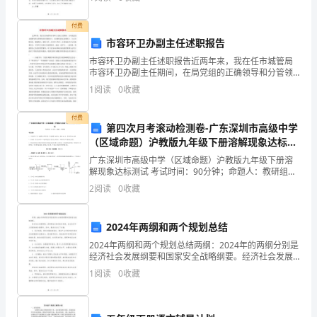
工作总结和计划。一、总结1. 落实城市管理措施：上半
年我
满
付费
怀
市容环卫办副主任述职报告
市容环卫办副主任述职报告近两年来，我在任市城管局
着
市容环卫办副主任期间，在局党组的正确领导和分管领
导的具体指导下，在同事们的支持帮助下
1
阅读
0
收藏
激
动
付费
第四次月考滚动检测卷-广东深圳市高级中学
和
（区域命题）沪教版九年级下册溶解现象达标测
试试题（解析卷）
广东深圳市高级中学（区域命题）沪教版九年级下册溶
希
解现象达标测试 考试时间：90分钟；命题人：教研组考
生注意：1、本卷分第I卷（选择题）和第Ⅱ卷（非选择
2
阅读
0
收藏
望
题）两部分，满分100分，考试时间90分钟2、答卷
向
2024年两纲和两个规划总结
您
2024年两纲和两个规划总结两纲：2024年的两纲分别是
经济社会发展纲要和国家安全战略纲要。经济社会发展
递
纲要：该纲要旨在推动经济发展、社会进步和人民福祉
1
阅读
0
收藏
的全面提升。其中，重点关注以下方面：1. 经济发
呈