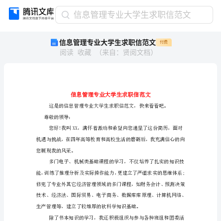
信
信息管理专业大学生求职信范文
息
信息管理专业大学生求职信范文
付费
管
阅读
收藏
（
来自
：
贤阅文档
）
理
专
业
大
学
生
求
尊敬的领导：