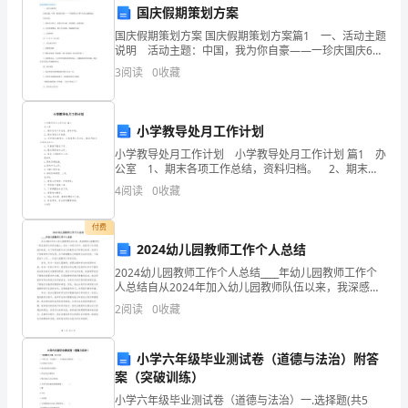
地
国庆假期策划方案
布
国庆假期策划方案 国庆假期策划方案篇1 一、活动主题
说明 活动主题：中国，我为你自豪——一珍庆国庆61
局，
周年大型主题联谊会 活动目的： 1、借助节日机会，
（七）盘活存量工业用地。
3
阅读
0
收藏
把握合理主题，促进销量，联络感情; 2
强
化
小学教导处月工作计划
小学教导处月工作计划 小学教导处月工作计划 篇1 办
集
公室 1、期末各项工作总结，资料归档。 2、期末常
规工作检查。 3、召开期末教师会、各校管理人员会
体
4
阅读
0
收藏
议、绩效考核会议等各项会议。
建
付费
2024幼儿园教师工作个人总结
设
2024幼儿园教师工作个人总结____年幼儿园教师工作个
（八）加强集体建设用地的管理。
用
人总结自从2024年加入幼儿园教师队伍以来，我深感幼
儿园教师这一职业的伟大和责任重大。在这一年的工作
2
阅读
0
收藏
地
中，我经历了许多挑战和收获，为了更好地提升自
管
小学六年级毕业测试卷（道德与法治）附答
案（突破训练）
理，
局、规划局，各区、县级市政府负责）。
小学六年级毕业测试卷（道德与法治）一.选择题(共5