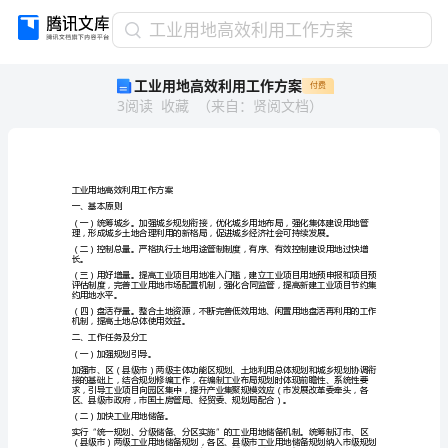
工
工业用地高效利用工作方案
业
工业用地高效利用工作方案
付费
用
3
阅读
收藏
（
来自
：
贤阅文档
）
地
高
效
利
用
工业用地高效利用工作方案
工
一、基本原则
作