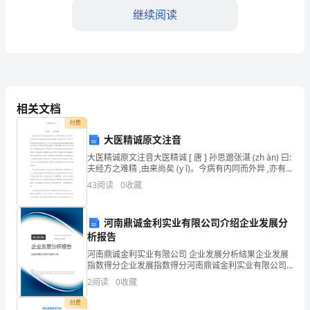
继续阅读
强
城
乡
规
相关文档
划
付费
衔
大医精诚原文注音
合）。
大医精诚原文注音大医精诚 [ 唐 ] 孙思邈张湛 (zh àn) 曰:
接，
（五）完善工业用地出让制度。
夫经方之难精 ,由来尚矣 (y ǐ)。今病有内同而外异 ,亦有
内异而外,故五脏六腑之盈 (y íng) 虚,血脉 (m ài) 荣
43
阅读
0
收藏
优
化
河南鼎诚金利实业有限公司介绍企业发展分
城
析报告
改革委、经贸委、环保局配合）。
河南鼎诚金利实业有限公司 企业发展分析结果企业发展
乡
指数得分企业发展指数得分河南鼎诚金利实业有限公司
（六）强化工业用地有偿使用合同监管。
综合得分说明：企业发展指数根据企业规模、企业创
2
阅读
0
收藏
用
新、企业风险、企业活力四个维度对企业发展情况进行
评价。
付费