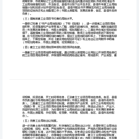
方
长。
案
约用地水平。
工
业
机制，提高土地总体使用效益。
用
二、工作任务及分工
（一）加强规划引导。
地
高
效
利
（二）加快工业用地储备。
用
工
作