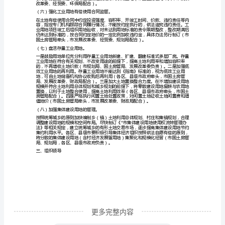
方
负责）。
案
（三）提高新建工业项目
一、
基
本
原
则
（一）
统
筹
城
乡。
更多完整内容
加