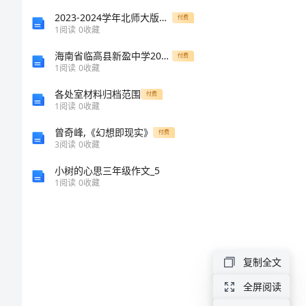
专业
公
2023-2024学年北师大版物理九年级全册第十二章欧姆定律章节测评试题（详解版）
付费
1
阅读
0
收藏
司
海南省临高县新盈中学2024年高一上学期第一次月考生物试题（含答案）
付费
1
阅读
0
收藏
介
各处室材料归档范围
付费
1
阅读
0
收藏
绍
曾奇峰,《幻想即现实》
付费
企
3
阅读
0
收藏
小树的心思三年级作文_5
业
1
阅读
0
收藏
发
展
复制全文
分
全屏阅读
免责声明: