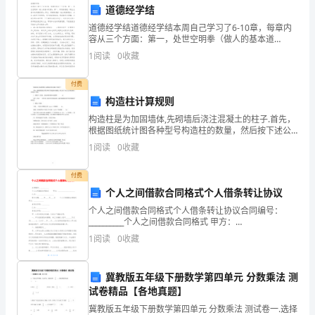
道德经学结
西
道德经学结道德经学结本周自己学习了6-10章，每章内
容从三个方面：第一，处世空明拳（做人的基本道
南
德）；第二，职场易筋经（职业生涯中的道德思想）；
5、下列关于细胞器的
1
阅读
0
收藏
第三，商海逍遥游（社会道德理论），从这5章学习感受
大
到，
付费
学
构造柱计算规则
附
构造柱是为加固墙体,先砌墙后浇注混凝土的柱子.首先，
根据图纸统计图各种型号构造柱的数量，然后按下述公
能量
属
式计算混凝土和钢筋工程量。1。混凝土工程量：柱高*
1
阅读
0
收藏
断面面积*柱根数= m3式中：柱高——自柱基
中
付费
学
个人之间借款合同格式个人借条转让协议
个人之间借款合同格式个人借条转让协议合同编号：
2024
__________个人之间借款合同格式 甲方：
____________________乙方：____________________签订日期：
年
1
阅读
0
收藏
_
高
冀教版五年级下册数学第四单元 分数乘法 测
一
试卷精品【各地真题】
冀教版五年级下册数学第四单元 分数乘法 测试卷一.选择