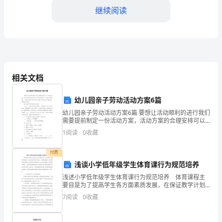
合
继续阅读
检
测
试
相关文档
卷
幼儿园亲子劳动活动方案6篇
A．用纱布代替半透膜，蔗糖分子可自由通过
幼儿园亲子劳动活动方案6篇 要想让活动顺利的进行我们
解
需要提前制定一份活动方案，活动方案的合理安排可以
合理分配资源，避免资源的浪费，下面是小编为您分享
1
阅读
0
收藏
B．达到渗透平衡时，水分子不会透过半透
析
的幼儿园亲子劳动活动方案6篇，感谢您的参阅。
付费
版
2
浅谈小学低年级学生体育课行为规范培养
浅述小学低年级学生体育课行为规范培养 体育课程主
重
要目是为了提高学生各方面素质发展，在保证教学计划
顺利实施前提下，在保证教学环境安全条件下，才能够
7
阅读
0
收藏
4、下列属于相对性状的是
庆
顺利进行。要想顺利开展体育课程，还必须要有很好课
堂纪律
市