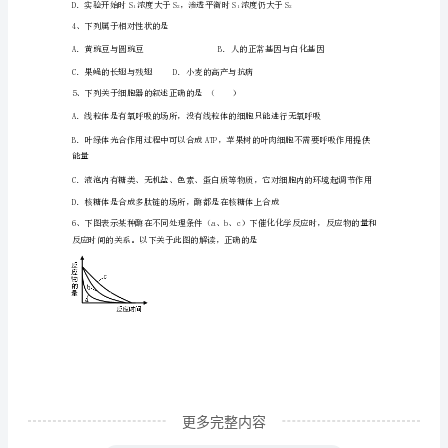
D．a与b的膜的组成成分最相近
次
诊
断
D．32个
性
12
考
试
生
物
综
更多完整内容