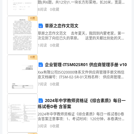
上
题(共6题，共12分)1.一块长方形菜地，长20米，宽是长
的INCLUDEPICTURE \d "http://www.quzujuan.com/
学
8
阅读
0
收藏
期
付费
草原之恋作文范文
第
草原之恋作文范文 去年夏天，我回到内蒙老家，第一
次见到了向往已久的草原。 这里的天都比别处的天更
一
高更蓝，空气清鲜。蓝天下面，满眼绿色，一直铺向远
1
阅读
0
收藏
方。矫健的雄鹰在你头上不停地盘旋，好似在欢送远道
次
付费
诊
企业管理-ITSM02SR01 供应商管理手册 v10
断
Xxx有限公司ISO20000体系文件供应商管理手册文档信
息文档编号：ITSM-02-SR-01文档名称： 供应商管理规
性
范起草人：审核人： 批准人： 生效日期发布范围：版本
7
阅读
0
收藏
记录版本号版本日期修改修改章
考
2024年中学教师资格证《综合素质》每日一
试
练试卷D卷 含答案
生
2024年中学教师资格证《综合素质》每日一练试卷D卷
含答案注意事项：1、考试时间：120分钟，本卷满分为
物
150分。 2、请首先按要求在试卷的指定位置填写您的姓
3
阅读
0
收藏
名、准考证号等信息。 3、请仔细阅读各种