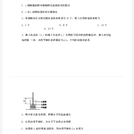
学
2024
年
述不正确的是（）
高
一
上
学
期
第
C．a细胞器的膜与细胞膜有直接的结构联系
一