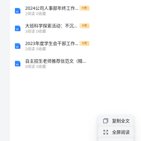
街
2024公司人事部年终工作总结
付费
2
阅读
0
收藏
道
大班科学探索活动：不沉的纸船
付费
202X
3
阅读
0
收藏
年
2023年度学生会干部工作总结
付费
2
阅读
0
收藏
纪
自主招生老师推荐信范文（精品）
检
0
阅读
0
收藏
监
察
工
作
总
复制全文
结
全屏阅读