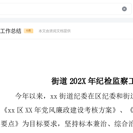
工作总结
本文由贤阅文档提供
付费
街道202X年纪检监察工作总结
今年以来，xx街道纪委在区纪委和街道党委的正确领导下
《xx区XX年党风廉政建设考核方案》、《xx
要点》为目标要求，坚持标本兼治、综合治理、惩防并举、注重预
防的方针，紧紧围绕全街道工作大局，开展纪检各项专项及常规工
作，有效地促进了全街道党风廉政建设工作的健康开展。使我街道
的党风廉政建设和反腐败工作不断深入，进一步增强了党组织的凝