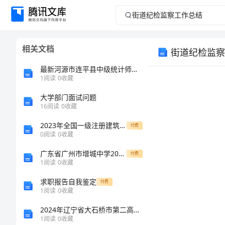
街
道
相关文档
街道纪检监察
纪
最新河源市连平县中级统计师《统计基础知识理论及相关知识》全真模拟试题及答案
检
1
阅读
0
收藏
大学部门面试问题
监
16
阅读
0
收藏
察
2023年全国一级注册建筑师资格考试精选题库及一套答案
付费
0
阅读
0
收藏
工
广东省广州市增城中学2024年高一上学期第一次月考生物试题（含答案）
付费
1
阅读
0
收藏
作
求职报告自我鉴定
付费
总
1
阅读
0
收藏
2024年辽宁省大石桥市第二高级中学高一化学上册期末经典试题含解析
结
1
阅读
0
收藏