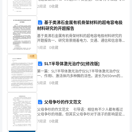
项行动工作方案》（港北安委[XX]6号）文件要求，结合
和
2
阅读
0
收藏
环保工作的实际，现将我局第一轮“打非治违
节
基于类沸石金属有机骨架材料的超电容电极
水
材料研究的开题报告
工
基于类沸石金属有机骨架材料的超电容电极材料研究的
开题报告一、研究背景随着电力、交通、通信和信息等
现代工业的快速发展，对能量存储和使用的需求也在不
作，
1
阅读
0
收藏
断地增加。超级电容器是能够快速储存和释放大量电能
的电化学
大
付费
SLT半导体激光治疗仪[修改版]
力
第一篇：SLT半导体激光治疗仪SLT半导体激光治疗仪
一、作用l、激活体内多种酶的活性。波长为650nm的弱
推
激光人体血管照射后，可以促进血液循环，改变酶的活
5
阅读
0
收藏
性，促进病变的恢复。如弱激光照射后使过氧化氢酶
进
节
父母争吵的作文范文
水
父母争吵的作文范文 引导语：相信有不少人都有看过
父母争吵的场面，但其实父母争吵对于孩子的影响是宏
型
大的，那么接下来是为你带来收集的父母争吵的范文，
7
阅读
0
收藏
欢送阅读！ “哐当！”一声清脆的响声响了起来，回
单