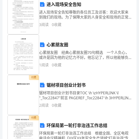
景
进入现场安全告知
进入现场安全告知尊敬的各位员工及访客：欢迎大家来
下，
到我们的现场。为了保障大家的人身安全和现场的正常
运营，特别对现场安全进行一些告知和要求，请各位务
进
3
阅读
0
收藏
必严格遵守，以防范事故的发生。一、进入现场前的准
备1.请
一
心累朋友圈
步
心累朋友圈 经典心累朋友圈70句精选 一个人负心，
加
或许是因为他的记忆力不好。他忘记了，所以他能够负
心；不是因为他负心，所以他忘记了。以前种种，他并
1
阅读
0
收藏
非完全忘记，但他记忆力太差了，往事已经不再深刻，
强
3.节水成本降低
付费
了
锯材项目创业计划书
水
锯材项目创业计划书目录TOC \h \zHYPERLINK \l
"_Toc22847"前言 PAGEREF _Toc22847 \h 3HYPERLINK
资
\l "_Toc30795"一、市场分
2
阅读
0
收藏
源
付费
管
环保局第一轮打非治违工作总结
三、存在问题与改进措施
理
环保局第一轮打非治违工作总结 根据全国、全区电视
电话会议精神和《XX区XX年安全生产领域“打非治违”专