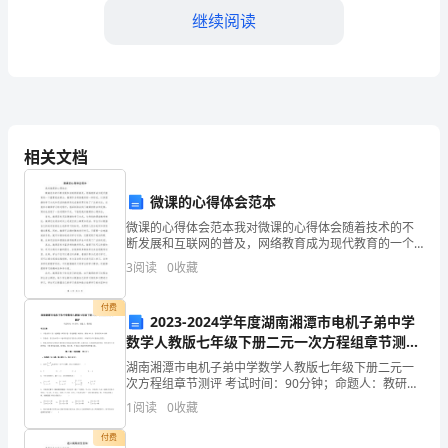
文
继续阅读
2024
年，
我
高了水资源的利用效率。
国
相关文档
二、取得成效
在
微课的心得体会范本
可
微课的心得体会范本我对微课的心得体会随着技术的不
断发展和互联网的普及，网络教育成为现代教育的一个
持
效。
重要组成部分。微课作为网络教育的一种形式，以其便
3
阅读
0
收藏
捷的学习方式和灵活的教学形式在教育界引起了广泛的
续
1.节水意识提高
关注。在
付费
发
2023-2024学年度湖南湘潭市电机子弟中学
数学人教版七年级下册二元一次方程组章节测评
展
试题（含答案解析版）
湖南湘潭市电机子弟中学数学人教版七年级下册二元一
次方程组章节测评 考试时间：90分钟；命题人：教研组
的
考生注意：1、本卷分第I卷（选择题）和第Ⅱ卷（非选择
1
阅读
0
收藏
题）两部分，满分100分，考试时间90分钟2、答
背
付费
2.水资源利用效率提高