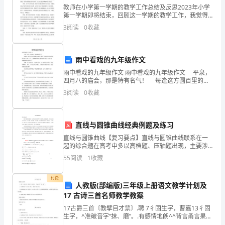
教师在小学第一学期的教学工作总结及反思2023年小学
学
第一学期即将结束，回顾这一学期的教学工作，我觉得
我在教学中做得还不错，但也有许多需要反思的地方。
习
3
阅读
0
收藏
首先，我觉得我在课堂教学中注重学生的情感体验，讲
课方
之上具名。
计
正文
雨中看戏的九年级作文
划。
雨中看戏的九年级作文 雨中看戏的九年级作文 平泉，
每
四月八的庙会，那是特有名气！ 每逢这方圆百里的空
1、情况分析（制定计划的根据）。
前盛大的庙会一到点，都得给庙里的老爷唱大戏！当
3
阅读
0
收藏
然，农人，最期盼的是听了戏的庙老爷能下一场大雨，
天
行的，是依据什么来制定这个计划的。
抽
直线与圆锥曲线经典例题及练习
2、工作目标、任务和要求（做
出
直线与圆锥曲线【复习要点】直线与圆锥曲线联系在一
起的综合题在高考中多以高档题、压轴题出现，主要涉
半
及位置关系的判定，弦长问题、最值问题、对称问题、
55
阅读
1
收藏
轨迹问题等.突出考查了数形结合、分类讨论、函数与方
小
程、等
付费
人教版(部编版)三年级上册语文教学计划及
时
17 古诗三首名师教学教案
质量和时间要求。
学
17古爵三首〔教擘目才票〕.聘 7彳固生字，曹嘉13彳固
生字，^准破音字“抹、磨”。.有感情地朗^^背言甬言果
习
文。默嘉《望天力山》。.通谩想像爵中描^的景色，结合