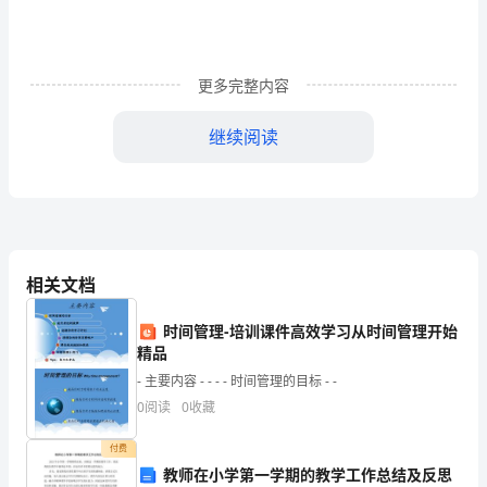
章
制
更多完整内容
度
和
继续阅读
业
销售周工作计划2（682字）
务
标题
开
展
相关文档
计划名称。
工
时间管理-培训课件高效学习从时间管理开始
2、计划单位名称，要用规范的称呼。
精品
作。
- 主要内容 - - - - 时间管理的目标 - -
二、
4、计划内容要标明计划所针对
0
阅读
0
收藏
制
付费
订
教师在小学第一学期的教学工作总结及反思