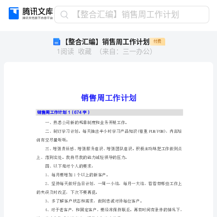
【整
【整合汇编】销售周工作计划
合
【整合汇编】销售周工作计划
付费
汇
1
阅读
收藏
（
来自
：
三一办公
）
编】
销
售
周
工
作
销售周工作计划1（674字）
计