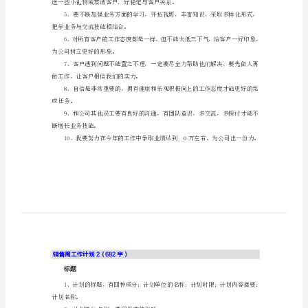
划
销
训有空尽量听听。
售
周
工
四、以下是对个人的要求：
作
1、每月要增加1个以上的新客户。
计
划
的失误及时改正，下次不要再犯。
销
售
周
工
把学业务与交流技能相结合。