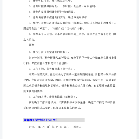
作
计
为公司树立更好的形象。
划
1（674
做工作，让客户相信我们的实力。
字）
一、
成任务。
熟
悉
断增长业务技能。
公
司
新
的
规