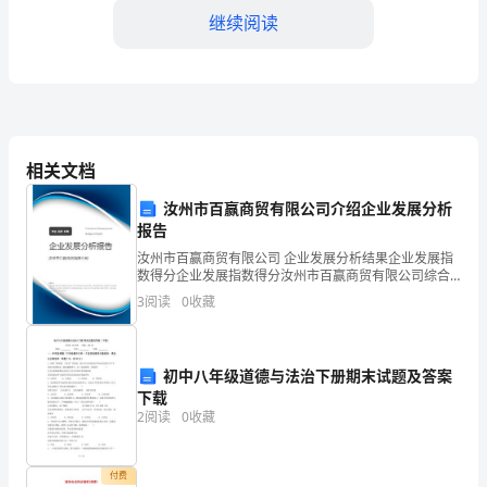
据
继续阅读
销
售
计
业务接单之饱和度。
相关文档
划
汝州市百赢商贸有限公司介绍企业发展分析
制
报告
订
汝州市百赢商贸有限公司 企业发展分析结果企业发展指
数得分企业发展指数得分汝州市百赢商贸有限公司综合
生
得分说明：企业发展指数根据企业规模、企业创新、企
3
阅读
0
收藏
业风险、企业活力四个维度对企业发展情况进行评价。
产
该企
计
加工商之产能计划。
初中八年级道德与法治下册期末试题及答案
下载
划
2
阅读
0
收藏
2、
依
付费