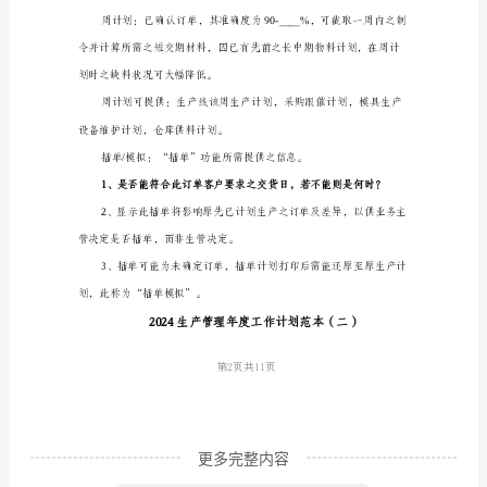
度
工
生管工作流程：
作
计
划
范
本
生
管
职
第1页共
责：
1、
更多完整内容
依