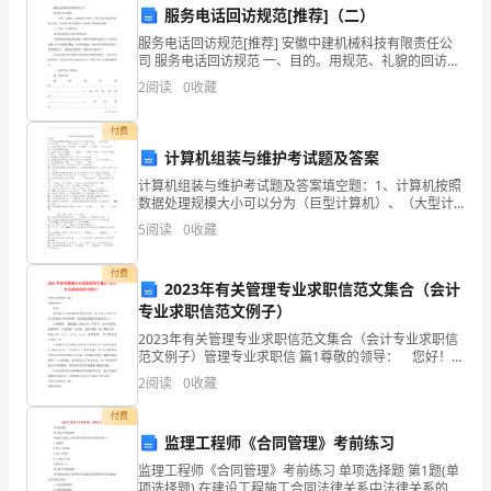
服务电话回访规范[推荐]（二）
据
划时之缺料状况可大幅降低。
服务电话回访规范[推荐] 安徽中建机械科技有限责任公
司 服务电话回访规范 一、目的。用规范、礼貌的回访用
生
语，让客户充分感受我们的贴心服务，从而提升客户满
2
阅读
0
收藏
意度，打造徐工优质服务品牌
产
付费
设备维护计划，仓库供料计划。
计
计算机组装与维护考试题及答案
划
计算机组装与维护考试题及答案填空题：1、计算机按照
数据处理规模大小可以分为（巨型计算机）、（大型计
指
算机 ）、（小型计算机 ）、（ 微型计算机）、（工作站
5
阅读
0
收藏
）等。2、计算机的硬件主要由（控制器）、（运算
定
付费
2023年有关管理专业求职信范文集合（会计
物
专业求职信范文例子）
料
2023年有关管理专业求职信范文集合（会计专业求职信
管决定是否插单，而非生管决定。
范文例子）管理专业求职信 篇1尊敬的领导： 您好！
需
我是来自XX建设职业技术学院的一名应届，学的专业是
2
阅读
0
收藏
工程造价与财务管理，希借您的慧眼开拓
求
付费
监理工程师《合同管理》考前练习
划，此称为“插单模拟”。
计
监理工程师《合同管理》考前练习 单项选择题 第1题(单
项选择题) 在建设工程施工合同法律关系中法律关系的客