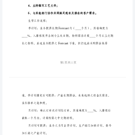
1、依据销售计划制订生产计划
划
2、
范
本
4、下达生产定单
（3
5、监控生产定单完成进度。
篇）
生管工作内容：
2024
生
1、规划并完成组织生产目标;
产
2、协调生产管理团队的工作;
管
理
年
4、主持编写工艺文件;