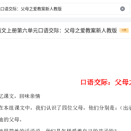
级语文上册第六单元口语交际：父母之爱教案新人教版
付费
口语交际：父母之爱
忆课文，回味亲情
谁能用简单的话说说，他们是怎样爱着自己的孩子的？
梁晓声的母亲：贫穷辛劳的母亲不顾同事劝阻，毫不犹豫地给钱让“我”买书
吴冠中的父亲：父亲借船送“我