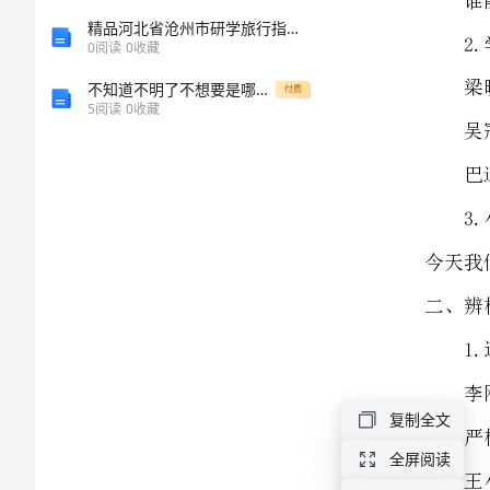
单
精品河北省沧州市研学旅行指导员、师资格证考试完整版含答案【能力提升】
0
阅读
0
收藏
元
不知道不明了不想要是哪首歌的歌词
付费
5
阅读
0
收藏
口
二、辨
语
交
这么严格要求你。”
际：
父
母
复制全文
之
全屏阅读
爱