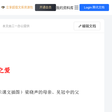
立享超值文库资源包
我的资料库
开通会员
Login 腾讯文档
编辑文档
本文由三一办公提供
1.在本组课文中，我们认识了四位父母，他们分别是：（出示课文插图）梁晓声的母亲、吴冠中的父
”考学、上学，途中他一路尽量节省，却处处为“我”着想。