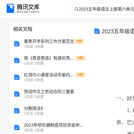
2023
五
相关文档
2023五年
年
春季开学系列工作方案范文
付费
级
1
阅读
0
收藏
语
观《奇迹男孩》有感优秀作文
付费
5
阅读
0
收藏
文
红领巾小课堂活动手册内容小学
付费
一、回
7
阅读
0
收藏
上
劳动作文之劳动合同三要素
亲、巴迪的父母。
2
阅读
0
收藏
册
分数除法8
第
2
阅读
0
收藏
2.学生交流
2023年矫形器制造项目资金申请报告
六
3
阅读
0
收藏