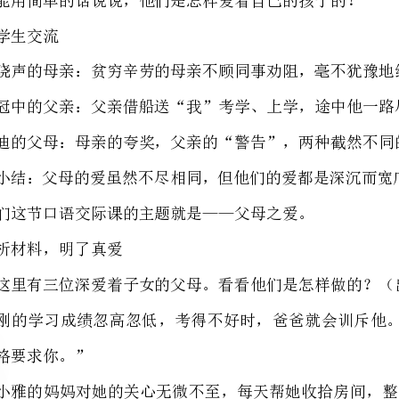
巴迪的父母：母亲的夸奖，父亲的“警告”，两种截然不同的提醒使我健康成长.
今天我们这节口语交际课的主题就是——父母之爱。
析材料，明了真爱
1.这里有三位深爱着子女的父母。看看他们是怎样做的？（出示三段材料）
续几天不在家，王小雅不是忘了带文具盒，就是忘了带作业本，自己的房间也是乱七八糟的。
陈敏的爸爸晚上经常和他一起下象棋，周末还带他出去看电影或爬山。
2.对这三位爸爸妈妈的做法，你有什么看法？为什么呢？
生1：因为成绩不好，李刚的爸爸就训斥儿子，这个做法不对。
生2：王小雅的妈妈的“关心”是害了自己的孩子。
生3：陈敏的爸爸会陪孩子玩，陪他们外出，这才是好爸爸。