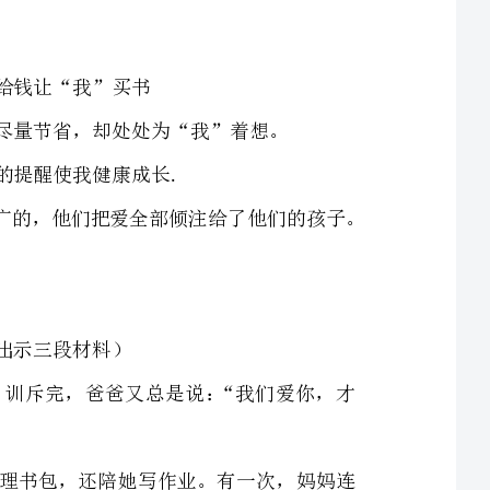
3.小结：父母的爱虽然不尽相同，但他们的爱都是深沉而宽广的，他们把爱全部倾注给了他们的孩子。
李刚的学习成绩忽高忽低，考得不好时，爸爸就会训斥他。训斥完，爸爸又总是说：“我们爱你，才
王小雅的妈妈对她的关心无微不至，每天帮她收拾房间，整理书包，还陪她写作业。有一次，妈妈连