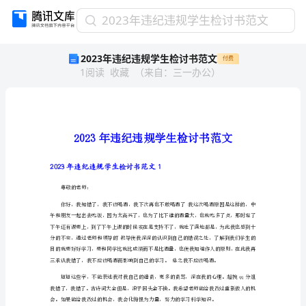
2023
2023年违纪违规学生检讨书范文
年
2023年违纪违规学生检讨书范文
付费
违
1
阅读
收藏
（
来自
：
三一办公
）
纪
违
规
学
生
检
讨