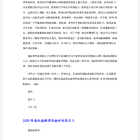
讨
尊敬的老师：
书
范
文
严重性，对自己所犯的错误感到了羞愧。
2023
年
违
纪
校规校纪紧急在心。
违
规
学
生