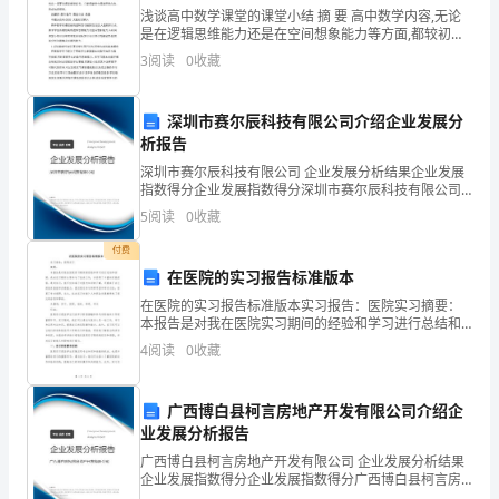
我
浅谈高中数学课堂的课堂小结 摘 要 高中数学内容,无论
是在逻辑思维能力还是在空间想象能力等方面,都较初中
知
有着明显的区别和更高的要求,多数学生一进入高中就感
3
阅读
0
收藏
觉到学好数学不容易。在提倡减轻学生课业负
错
了，
深圳市赛尔辰科技有限公司介绍企业发展分
析报告
强化责任措施。
我
深圳市赛尔辰科技有限公司 企业发展分析结果企业发展
指数得分企业发展指数得分深圳市赛尔辰科技有限公司
不
综合得分说明：企业发展指数根据企业规模、企业创
5
阅读
0
收藏
新、企业风险、企业活力四个维度对企业发展情况进行
该
评价。
付费
误，我也会向你保证此事不会再有第二次发生。
喝
在医院的实习报告标准版本
在医院的实习报告标准版本实习报告：医院实习摘要：
酒，
本报告是对我在医院实习期间的经验和学习进行总结和
回顾。我在实习期间主要参与了临床工作，并获得了丰
我
4
阅读
0
收藏
富的实践经验。通过实习，我不仅加深了对医疗知识的
了解，还
酌情处。此致
下
广西博白县柯言房地产开发有限公司介绍企
次
业发展分析报告
敬礼!
广西博白县柯言房地产开发有限公司 企业发展分析结果
再
企业发展指数得分企业发展指数得分广西博白县柯言房
检讨人：__
地产开发有限公司综合得分说明：企业发展指数根据企