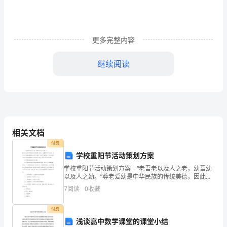
检
讨
书
更多完整内容
范
继续阅读
文
1
尊
敬
相关文档
的
付费
老
学校重阳节活动策划方案
学校重阳节活动策划方案 “老吾老以及人之老，幼吾幼
师：
以及人之幼。”尊老爱幼是中华民族的传统美德，因此，
在重阳节来临之际，有不少学校都会组织学生参加“敬
7
阅读
0
收藏
你
老、尊老”等活动。下面就是给大家带来的学校重阳节
好，
付费
浅谈高中数学课堂的课堂小结