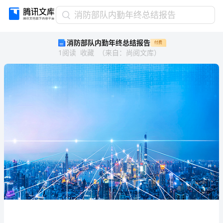
消
消防部队内勤年终总结报告
防
消防部队内勤年终总结报告
付费
部
1
阅读
收藏
（
来自
：
尚阅文库
）
队
内
勤
年
终
总
结