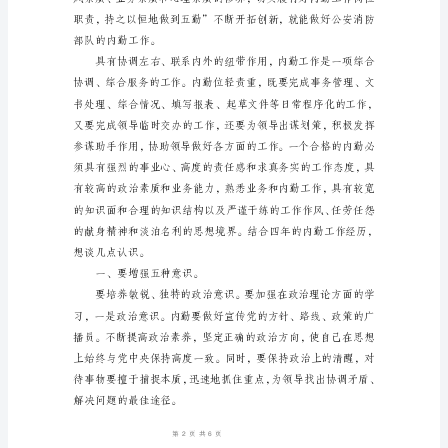
报
告
内
勤
这
个
岗
好
位，
总
而
言
之。
一