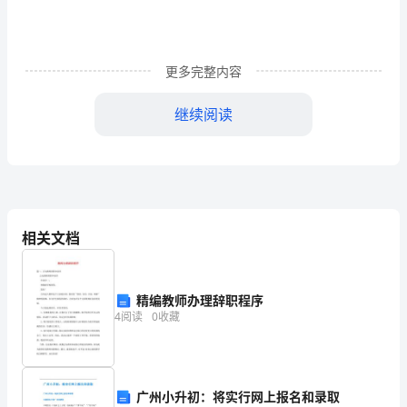
个
好
熔
更多完整内容
炉，
2
继续阅读
也
是
一
个
相关文档
舞
台，
精编教师办理辞职程序
既
4
阅读
0
收藏
部队的内勤工作。
能
锻
广州小升初：将实行网上报名和录取