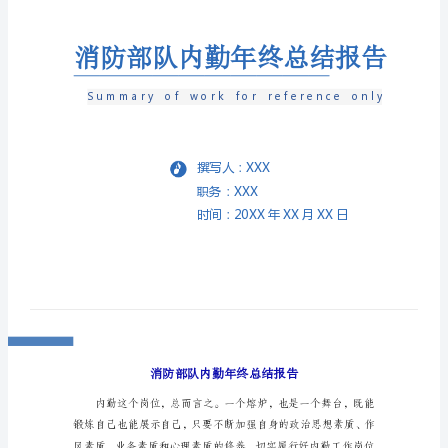
报
告
消
防
部
队
内
勤
年
终
总
结