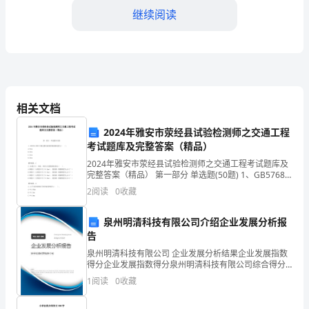
继续阅读
浙
江
省
杭
相关文档
州
2024年雅安市荥经县试验检测师之交通工程
八
考试题库及完整答案（精品）
中
2024年雅安市荥经县试验检测师之交通工程考试题库及
AB.
完整答案（精品） 第一部分 单选题(50题) 1、GB5768-
高
2009中规定横向标线的线宽最高值为（ ）。
2
阅读
0
收藏
A.35cmB.40cmC.4
一
C.D.
泉州明清科技有限公司介绍企业发展分析报
数
告
泉州明清科技有限公司 企业发展分析结果企业发展指数
学
得分企业发展指数得分泉州明清科技有限公司综合得分
说明：企业发展指数根据企业规模、企业创新、企业风
第
1
阅读
0
收藏
险、企业活力四个维度对企业发展情况进行评价。该企
业的
一