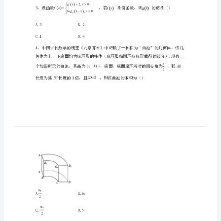
一
数
学
A.B.
第
一
C.D.
学
2、直线的倾斜角为
期
A.B.
期
C.D.
末
质