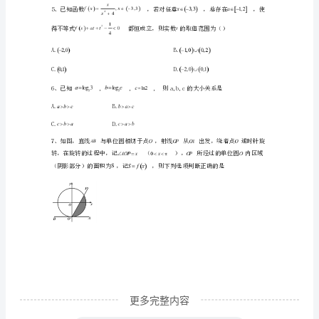
量
A.2B.
检
C.4D.
测
试
题
BC
含
解
析
2025
更多完整内容
届