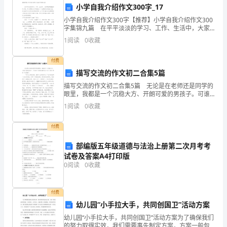
小学自我介绍作文300字_17
学
小学自我介绍作文300字【推荐】小学自我介绍作文300
字集锦九篇 在平平淡淡的学习、工作、生活中，大家
期
都经常接触到作文吧，作文是通过文字来表达一个主题
1
阅读
0
收藏
意义的记叙方法。你知道作文怎样才能写的好吗？
期
付费
末
描写交流的作文初二合集5篇
质
描写交流的作文初二合集5篇 无论是在老师还是同学的
A.B.
眼里，我都是一个沉稳大方、开朗可爱的男孩子。可谁
也不知道我曾经是个对人不搭不理的“冷男孩”。 “有什
量
1
阅读
0
收藏
么样的性格，就有什么样的命运。”这句话说得一
C.D.
检
付费
测
部编版五年级道德与法治上册第二次月考考
试卷及答案A4打印版
试
0
阅读
0
收藏
题
含
付费
幼儿园“小手拉大手，共同创国卫”活动方案
解
幼儿园“小手拉大手，共同创国卫”活动方案为了确保我们
的努力取得实效，我们需要事先制定方案，方案一般包