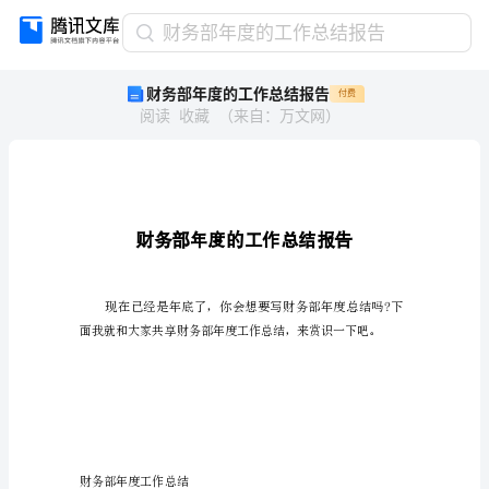
财
财务部年度的工作总结报告
务
财务部年度的工作总结报告
付费
部
阅读
收藏
（
来自
：
万文网
）
年
度
的
工
作
总
结