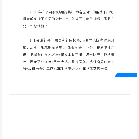
报
告
财
财
务
务
部
年
度
的
工
作
面
我
就
和
大
家
共
享
总
结