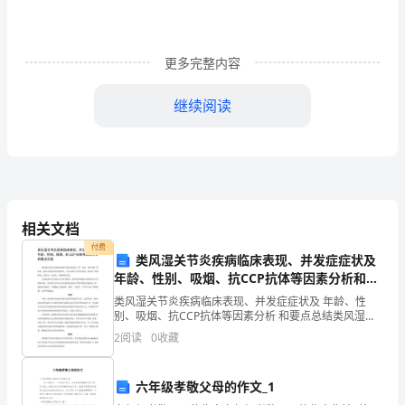
要
写
更多完整内容
财
继续阅读
要工作总结如下
务
部
年
度
1
相关文档
总
付费
类风湿关节炎疾病临床表现、并发症症状及
策
、
法
令
，
生
疏
结
年龄、性别、吸烟、抗CCP抗体等因素分析和要
点总结
类风湿关节炎疾病临床表现、并发症症状及 年龄、性
吗?
别、吸烟、抗CCP抗体等因素分析 和要点总结类风湿关
节炎是风湿免疫病中最为常见的一种，其是一种全身性
识
，
把
握
会
计
技
2
阅读
0
收藏
下
的疾病，除会引起侵蚀性骨破坏外，还会出现关节外的
表
面
六年级孝敬父母的作文_1
公
，
严
守
职
业
道