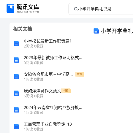
小
学
相关文档
小学开学典礼
开
小学校长最新工作职责篇1
学
2
阅读
0
收藏
2023年最新教师工作证明格式范本范文优选
典
0
阅读
0
收藏
礼
安徽省合肥市第三中学高一历史月考试题含解析
付费
1
阅读
0
收藏
记
我的洋洋哥作文范文
付费
5
阅读
0
收藏
录
2024年云南省红河哈尼族彝族自治州金平苗族瑶族傣族自治县国家电网招聘之金融类考试题库精品【考点梳理】
小
1
阅读
0
收藏
学
工商管理毕业自我鉴定_13
1
阅读
0
收藏