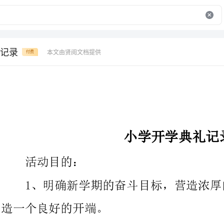
记录
本文由贤阅文档提供
付费
小学开学典礼记录
活动目的：
1、明确新学期的奋斗目标，营造浓厚的开
造一个良好的开端。
2、进一步加强学生的养成教育，增强学生
营造和谐有序的校园气氛，让学生安康快乐的学习。
流程共分三项：