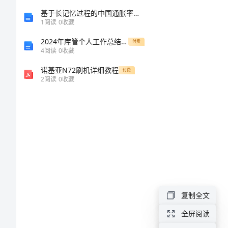
开
基于长记忆过程的中国通胀率与通胀不确定性关系研究的任务书
学
1
阅读
0
收藏
典
2024年库管个人工作总结优秀
付费
4
阅读
0
收藏
礼
诺基亚N72刷机详细教程
付费
记
2
阅读
0
收藏
录
活
动
目
的：
复制全文
程。
1、
全屏阅读