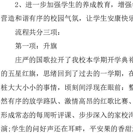
第一项：升旗
庄严的国歌拉开了我校本学期开学典礼的序幕，望着冉冉升起
的五星红旗，思绪回到了过去的一学期，在这个校园里发生的一桩
桩大大小小的事情，顷刻间浮现在眼前：整齐划一的桌凳摆放、井
然有序的放学路队、激情高昂的红歌比赛、摸索前行的小组建立、
形成常态的每周听评课、步步深入的家校沟通、丰富多彩的文艺汇
演;学生的问好声还在耳畔，平安果的香甜还在心间……
这一切记录了我校教师半年来的风雨兼程，记录了我们一学期
以来的坚决前行;学生们的进步与欢笑还在耳
深的同事谊已扎根在心间。转眼，新学期来到，新的起点，新的征
我们将以怎样的姿态来迎接新的考验?