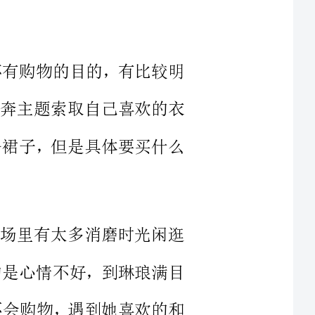
见山或直奔主题索取自己喜欢的衣
买上一条裙子，但是具体要买什么
在的商场里有太多消磨时光闲逛
间，有的是心情不好，到琳琅满目
定是说不会购物，遇到她喜欢的和
。目前商场里的客人闲逛型的客人
型的客人的接待和目的型客人接待
进店后，需要空间和时间来欣赏我
精心设计的漂亮陈列和货品。接待她们最忌讳的就是立刻接待，80%