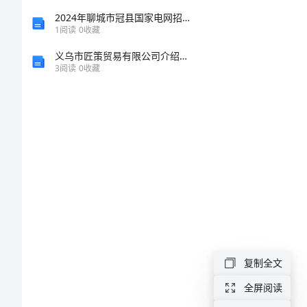
员
2024年聊城市冠县国家电网招聘之机械动力类考试题库附完整答案（精选题）
的
1
阅读
0
收藏
工
义乌市匠策贸易有限公司介绍企业发展分析报告
3
阅读
0
收藏
作
总
结
营
业
员
的
工
复制全文
作
全屏阅读
总