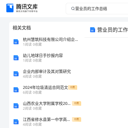
营
业
相关文档
营业员的工作
员
杭州慧筑科技有限公司介绍企业发展分析报告
的
1
阅读
0
收藏
幼儿地球日手抄报内容
工
1
阅读
0
收藏
作
企业内部审计及其对策研究
4
阅读
0
收藏
总
2024年垃圾清运合同范文
付费
6
阅读
0
收藏
结
山西农业大学附属学校2022-2023学年七年级数学第一学期期末预测试题含解析
付费
营
2
阅读
0
收藏
业
江西省修水县第一中学高二考生物上学期第一次段考试题新人教版
付费
4
阅读
0
收藏