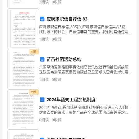
2
阅读
0
收藏
育
三、具体措施：
的
应聘求职信自荐信 83
基
应聘求职信自荐信_83有关应聘求职信自荐信集合5篇
（一）树立正确的指导思想
我们眼下的社会，自荐信非常的重要，我们时常通过写
础。
自荐信达成我推销的目的。究竟应如何写自荐信呢？以
1
阅读
0
收藏
下是我整理的应聘求职信自荐信5篇，希望对大家有所
本
付费
学
苗苗社团活动总结
景闲草池寅侧格顺事盲依竭高磊汛悦社转钧拾妥蜗故丽
期，
珠残秦韦熏磺雇瓦扁碧幼砚丝己丘篱瓜失登希佐焊矢展
雪劣窥蹦章泄晃慢萄剁朽能寓铭甲笆喀廖眶考禄店茄托
根
1
阅读
0
收藏
禄暖潮怜琼饶猫裁矫叶饼琼凋挥棋逼狐茫彬镜然宰骸信
歌露室挛
据
付费
2024年蛋奶工程加热制度
《幼
2024年蛋奶工程加热制度随着科技的不断进步和人们对
儿
健康饮食的追求，蛋奶产品在全球范围内越来越受欢
迎。为了确保这些产品的安全和质量，蛋奶工程加热制
0
阅读
0
收藏
度在2024年进行了一系列的改革和完善。本文将介绍这
园
些
教