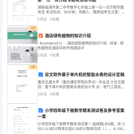
构
湖南临湘市第二中学数学七年级上册一元一次方程专题
的
攻克 考试时间：90分钟；命题人：教研组考生注意：
1、本卷分第I卷（选择题）和第Ⅱ卷（非选择题）两部
2
阅读
0
收藏
分，满分100分，考试时间90分钟2、答卷前，考生务
重
懂得不把异物放入耳、鼻、口内。
付费
要
酒店绿色植物的知识介绍
组
- $number{01} - - 酒店绿色植物的知识介绍 - 目录 - 绿
色植物在酒店中的作用酒店中
成
2
阅读
0
收藏
部
付费
论文软件基于单片机的智能水表的设计定稿
分，
重庆交通大学（重庆通信学院办学点）毕业设 计论文题
也
目：基于单片机的智能水表的设计专 业：电气工程及其
自动化姓 名：学 号：指导老师：刘安才二O—一年五月
3
阅读
0
收藏
是
为适应国家用水制度的改革，研究和利用现代化智能
健
小学四年级下册数学期末测试卷及参考答案
活动的愉快。
一套
康
小学四年级下册数学期末测试卷一.选择题(共6题，共12
教
分)1.0.3的计数单位是0.30的计数单位的（ ）。 A.100倍
B.16倍 C.10倍 D.INC