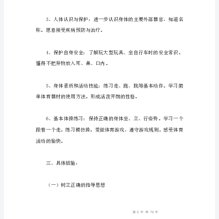
健
二、目标：
工
作
计
划
1
一、
指
导
个人卫生、生活环境卫生的初
思
想
幼