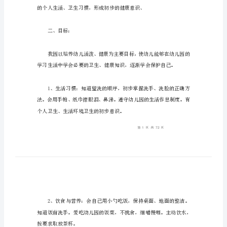
幼
幼儿园保健工作计划1
儿
园
保
健
一、指导思想
工
作
计
划
幼
儿
园
保