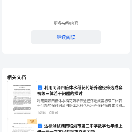
儿
健
康
更多完整内容
教
继续阅读
育
是
幼
儿
相关文档
教
按要求取放茶杯。
利用同源四倍体水稻花药培养途径筛选成套
育
初级三体若干问题的探讨
利用同源四倍体水稻花药培养途径筛选成套初级三体若
整
干问题的探讨同源四倍体水稻花药培养途径筛选成套初
级三体若干问题的探讨水稻是世界上最重要的粮食作物
体
1
阅读
0
收藏
之一，同时也是对抗全球食品危机的关键因素，因此研
究水稻育
称。愿意接受疾病预防与治疗。
付费
结
达标测试湖南临湘市第二中学数学七年级上
册一元一次方程专题攻克练习题