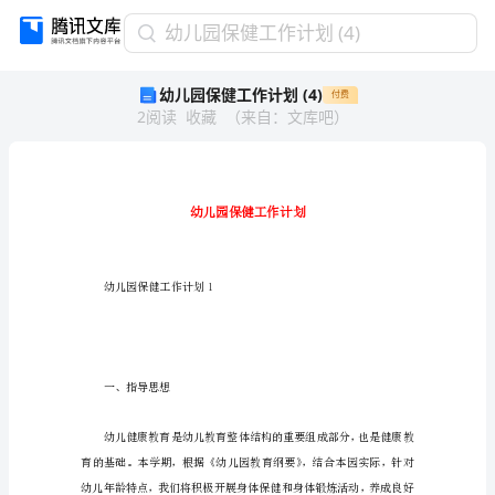
幼
幼儿园保健工作计划 (4)
儿
幼儿园保健工作计划 (4)
付费
园
2
阅读
收藏
（
来自
：
文库吧
）
保
健
工
作
计
划
(4)