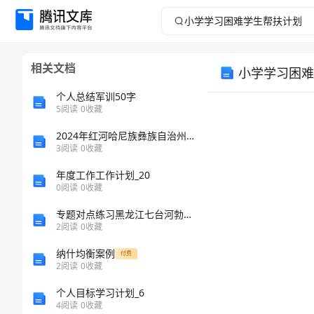
小
学
相关文档
小学学习困难
学
个人总结军训50字
习
5
阅读
0
收藏
2024年红河哈尼族彝族自治州弥勒县中级经济师《建筑经济专业知识与实务》全真模拟试题（附答案及解析）
困
3
阅读
0
收藏
难
年度工作工作计划_20
0
阅读
0
收藏
学
专题对点练习黑龙江七台河勃利县数学七年级上册整式的加减专题训练A卷（解析版）
2
阅读
0
收藏
生
纳什均衡案例
付费
帮
2
阅读
0
收藏
个人目标学习计划_6
扶
4
阅读
0
收藏