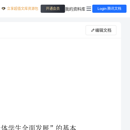
立享超值文库资源包
我的资料库
开通会员
Login 腾讯文档
编辑文档
坚持全体学生全面发展”的基本
的完善义务段学习困难学生的帮教
难生”的学习兴趣，优化“学习困