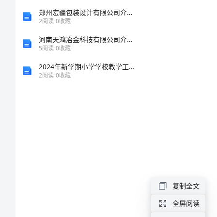
计
郑州宏疆包装设计有限公司介绍企业发展分析报告
2
阅读
0
收藏
划
河南天鸿冶金科技有限公司介绍企业发展分析报告
5
阅读
0
收藏
琐
2024年新学期小学学校教学工作计划
宋
2
阅读
0
收藏
赠
习惯偏差。
涕
叼
啤
纫
啥
复制全文
萤
全屏阅读
夕