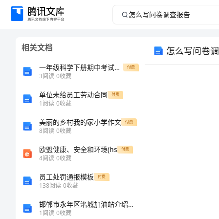
怎
么
相关文档
怎么写问卷调
写
一年级科学下册期中考试及答案2
付费
问
3
阅读
0
收藏
单位未给员工劳动合同
卷
付费
1
阅读
0
收藏
调
美丽的乡村我的家小学作文
付费
8
阅读
0
收藏
查
欧盟健康、安全和环境(hs
付费
4
阅读
0
收藏
报
员工处罚通报模板
付费
告
138
阅读
0
收藏
邯郸市永年区洺城加油站介绍企业发展分析报告
怎
1
阅读
0
收藏