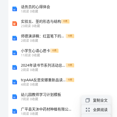
()
么
话务员的心得体会
1
阅读
0
收藏
写
1.
实验五、茎的形态与结构
问
付费
23
阅读
0
收藏
卷
师德演讲稿：红蓝笔下的教育之路
付费
调
2
阅读
0
收藏
2.
查
小学生心语心愿卡
付费
11
阅读
0
收藏
报
2024年读书节系列活动总结(模板篇)
付费
告
3.
2
阅读
0
收藏
tcpAAA反思安娜重新品读安娜卡列宁娜
付费
()
4
阅读
0
收藏
问
卷
幼儿园教师学习计划模板
7
阅读
0
收藏
复制全文
调
广平县天沐中药材种植有限公司介绍企业发展分析报告
全屏阅读
查
1
阅读
0
收藏