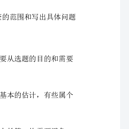
和需要
些属个
避免。
查指标
2.;