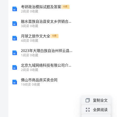
策
考研政治模拟试题及答案
付费
2
阅读
0
收藏
划
融水苗族自治县安太乡供销合作社烟花爆竹门市介绍企业发展分析报告
3
阅读
0
收藏
幼
月球之旅作文大全
付费
儿
4
阅读
0
收藏
园
2023年大理白族自治州祥云县机械员考试题库（名师系列）
1
阅读
0
收藏
健
北京九域网络科技有限公司介绍企业发展分析报告
康
2
阅读
0
收藏
日
佛山市商品房买卖合同
19
阅读
0
收藏
主
题
复制全文
活
全屏阅读
动