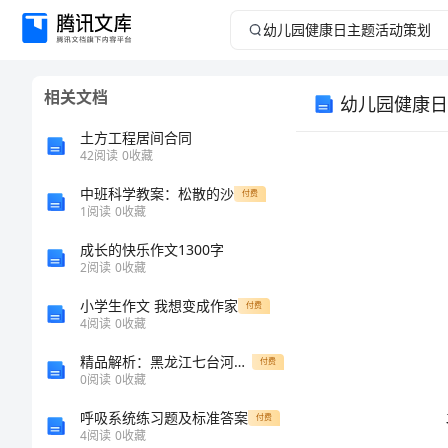
幼
儿
相关文档
幼儿园健康日
园
土方工程居间合同
健
42
阅读
0
收藏
中班科学教案：松散的沙
康
付费
1
阅读
0
收藏
日
成长的快乐作文1300字
2
阅读
0
收藏
主
小学生作文 我想变成作家
付费
4
阅读
0
收藏
题
精品解析：黑龙江七台河勃利县数学七年级上册第三章一元一次方程方程达标测试练习题
付费
活
0
阅读
0
收藏
呼吸系统练习题及标准答案
付费
动
4
阅读
0
收藏