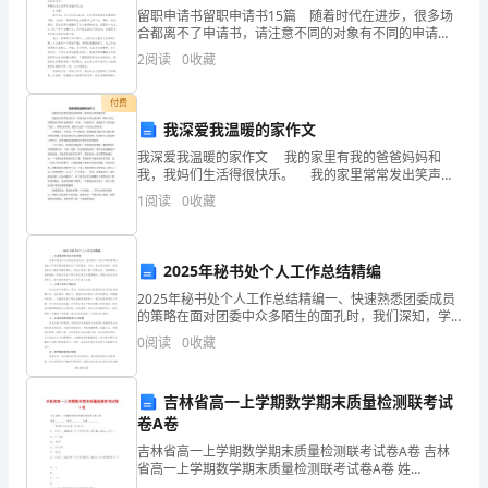
站
留职申请书留职申请书15篇 随着时代在进步，很多场
合都离不了申请书，请注意不同的对象有不同的申请
在
书。什么样的申请书才是合理的呢？下面是小编整理的
2
阅读
0
收藏
留职申请书，希望对大家有所帮助。留职申请书1尊
这
付费
里
我深爱我温暖的家作文
我深爱我温暖的家作文 我的家里有我的爸爸妈妈和
我
我，我妈们生活得很快乐。 我的家里常常发出笑声，
但是也有不开心的时候，呵呵!其实，别看我在学校里表
有
1
阅读
0
收藏
现很乖，可是，一回到家里，我就是个十足的淘气鬼了
一
2025年秘书处个人工作总结精编
点
2025年秘书处个人工作总结精编一、快速熟悉团委成员
紧
的策略在面对团委中众多陌生的面孔时，我们深知，学
生干部的管理与监督工作的首要前提是彼此之间的熟
0
阅读
0
收藏
的未来。
悉。为此，我们抓住值班、活动及晚自习寝室考勤等契
张，
机，迅
因
吉林省高一上学期数学期末质量检测联考试
卷A卷
为
吉林省高一上学期数学期末质量检测联考试卷A卷 吉林
当
省高一上学期数学期末质量检测联考试卷A卷 姓
名:________ 班级:________ 成绩:________ 一、单选题 (