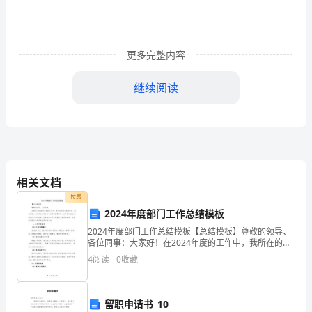
各
位
评
更多完整内容
委
继续阅读
老
师：
您
们
大家好!
相关文档
好!
付费
2024年度部门工作总结模板
(鞠
2024年度部门工作总结模板【总结模板】尊敬的领导、
各位同事：大家好！在2024年度的工作中，我所在的部
躬)
门团结协作、积极进取，在公司的各项工作中发挥了重
4
阅读
0
收藏
要作用。以下是对2024年度部门工作的总结，总结
首
先，
留职申请书_10