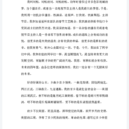
播
音
主
持
自
我
介
绍
1（563
字）
芽的舞台!谢谢各位评委!(再次鞠躬)
尊
敬
的