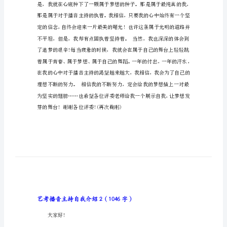
艺
考
播
音
主
持
自
我
介
绍
艺
考