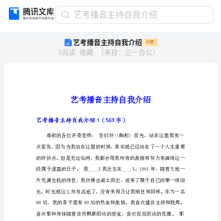
艺
艺考播音主持自我介绍
考
艺考播音主持自我介绍
付费
播
3
阅读
收藏
（
来自
：
三一办公
）
音
主
持
自
我
介
绍