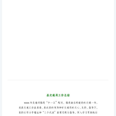
通
局
工
作
总
结
xxxx
年
是
继
续
推
进