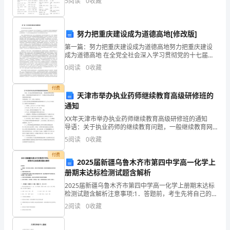
5
阅读
0
收藏
（使
县
政
努力把重庆建设成为道德高地[修改版]
府
第一篇：努力把重庆建设成为道德高地努力把重庆建设
成为道德高地 在全党全社会深入学习贯彻党的十七届六
中全会精神之际，市文明委举行第三届重庆市道德模范
的
0
阅读
0
收藏
颁奖暨事迹报告会，具有十分重要的意义。我们要向受
表彰的
领
一、目标任务完成情况
付费
天津市举办执业药师继续教育高级研修班的
导
通知
和
XX年天津市举办执业药师继续教育高级研修班的通知
导语：关于执业药师的继续教育问题，一般继续教育网
站都会通知，大家按着通知要求操作就可以了，下面我
市
5
阅读
0
收藏
是天津执业药师继续教育的相关通知 各药品研究、生产
交
付费
2025届新疆乌鲁木齐市第四中学高一化学上
通
册期末达标检测试题含解析
2025届新疆乌鲁木齐市第四中学高一化学上册期末达标
局
检测试题含解析注意事项:1．答题前，考生先将自己的姓
名、准考证号码填写清楚，将条形码准确粘贴在条形码
2
阅读
0
收藏
的
区域内。2．答题时请按要求用笔。3．请按照题号顺
关