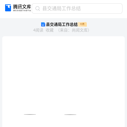
县
县交通局工作总结
交
县交通局工作总结
付费
通
4
阅读
收藏
（
来自
：
尚阅文库
）
局
工
作
总
结
县
交