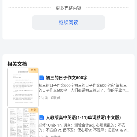
关
更多完整内容
键
继续阅读
一
年，
我
县
相关文档
交
付费
初三的日子作文600字
通
初三的日子作文600字初三的日子作文600字第1篇初三
工
的日子作文600字 人们都说初三熬过了，你的学业也就
走过了一半。 但这样的初三又有多少人熬得过了呢？
2
阅读
0
收藏
作
每天都除了学习就学习，这样的初
在
付费
人教版高中英语(1-11)单词默写(中文版)
县
必修1Unit- 1n. 调查；测验合计adj. 心烦意乱的；不安
的；不适的 vt. 使不安；使心烦vt. 不理睬；忽视vt. & vi.
委、
（使）平静；（使）镇定 adj. 平静的；镇静的；沉着的