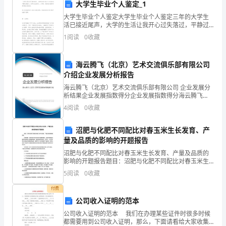
大学生毕业个人鉴定_1
心、
大学生毕业个人鉴定大学生毕业个人鉴定三年的大学生
活已接近尾声，大学的生活让我开心过失落过，平静过
支
疯狂过，自卑过也自信过。三年来，我的各方面素质都
1
阅读
0
收藏
有很大的改变。学习成绩虽然并不是专业最优秀的，但
持、
我
海云腾飞（北京）艺术交流俱乐部有限公司
指
介绍企业发展分析报告
导
海云腾飞（北京）艺术交流俱乐部有限公司 企业发展分
析结果企业发展指数得分企业发展指数得分海云腾飞
下，
（北京）艺术交流俱乐部有限公司综合得分说明：企业
4
阅读
0
收藏
发展指数根据企业规模、企业创新、企业风险、企业活
坚
力四个
沼肥与化肥不同配比对春玉米生长发育、产
持
量及品质的影响的开题报告
沼肥与化肥不同配比对春玉米生长发育、产量及品质的
以
影响的开题报告题目：沼肥与化肥不同配比对春玉米生
长发育、产量及品质的影响研究研究背景：化肥在现代
邓
5
阅读
0
收藏
农业中扮演了重要的角色，但是长期使用化肥不仅会导
致土地的
小
付费
公司收入证明的范本
平
公司收入证明的范本 我们在办理某些证件时很多时候
都需要用到公司收入证明，那么，下面请看给大家收集