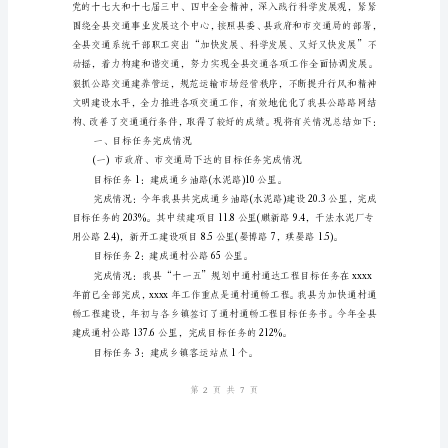
“十
一
五”
规
划、
推
进
新
农
村
建
设
的