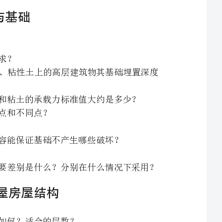
、影响基础埋置深度的主要因素有哪些？对建造在一般砂土、粘性土上的高层建筑物其基础埋置深度
、地基承载力标准值通过什么方法来获取？各种不同的砂土和粘土的承载力标准值大约是多少？
、桩基础主要应用在什么情况下采用？端承桩和摩擦桩的主要差别是什么？分别在什么情况下采用？
、框架结构的受力变形有何特征？承重框架的布置方式有哪几种？如何提取框架的计算简图？其上作
、高层建筑结构构件截面尺寸的估算需要考虑哪些方面的内容？以框架结构梁、柱截面尺寸的估算为