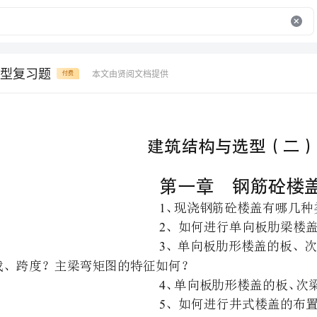
型复习题
本文由贤阅文档提供
付费
建筑结构与选型（二）复习题
第一章钢筋砼楼盖设计
1
2
、如何进行单向板肋梁楼盖的结构布置？
3
荷载、跨度？主梁弯矩图的特征如何？
4
5
、如何进行井式楼盖的布置？
、如何进行无梁楼盖的布置？
第二章建筑地基与基础
、地基土分哪几大类？各类土划分的依据是什么？
、地基必须要满足哪些设计要求？为什么要满足这些设计要求？