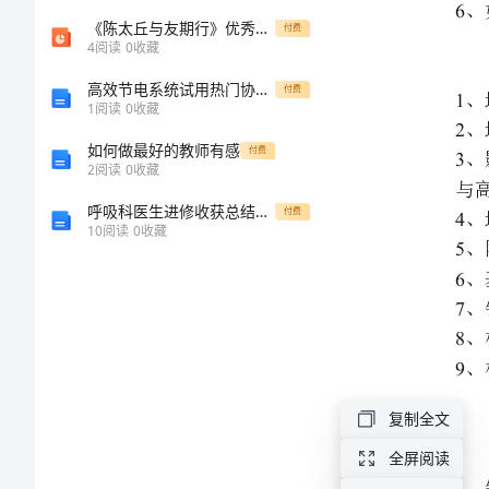
3
建
《陈太丘与友期行》优秀实用公开课 ppt课件
付费
4
阅读
0
收藏
筑
4
高效节电系统试用热门协议书
5
付费
结
1
阅读
0
收藏
6
7
构
如何做最好的教师有感
付费
8
2
阅读
0
收藏
与
9
呼吸科医生进修收获总结：提升医疗技能与专业素养
付费
选
10
阅读
0
收藏
型
1
（二）
2
3
复
4
5
习
6
题
用有哪些荷载？
复制全文
7
第
全屏阅读
例子以具体说明？
8