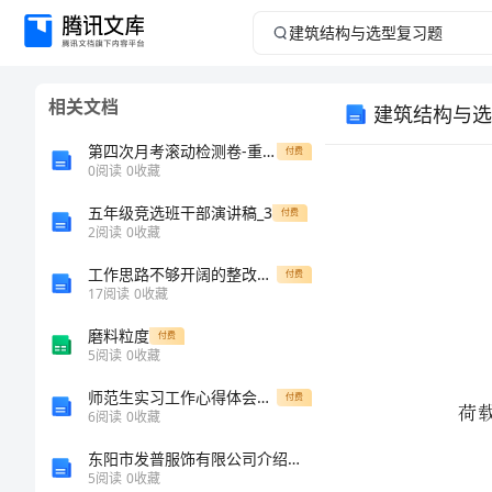
建
筑
相关文档
建筑结构与选
结
第四次月考滚动检测卷-重庆市兴龙湖中学数学人教版七年级下册不等式与不等式组综合练习试题（含详细解析）
付费
构
0
阅读
0
收藏
五年级竞选班干部演讲稿_3
与
付费
2
阅读
0
收藏
选
工作思路不够开阔的整改措施
付费
17
阅读
0
收藏
型
磨料粒度
付费
5
阅读
0
收藏
复
6
师范生实习工作心得体会范文
付费
习
6
阅读
0
收藏
东阳市发普服饰有限公司介绍企业发展分析报告
1
题
5
阅读
0
收藏
2